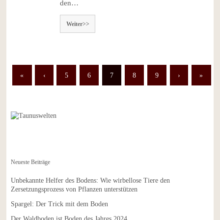
den…
Weiter>>
«
‹
5
6
7
8
9
›
»
Neueste Beiträge
Unbekannte Helfer des Bodens: Wie wirbellose Tiere den
Zersetzungsprozess von Pflanzen unterstützen
Spargel: Der Trick mit dem Boden
Der Waldboden ist Boden des Jahres 2024