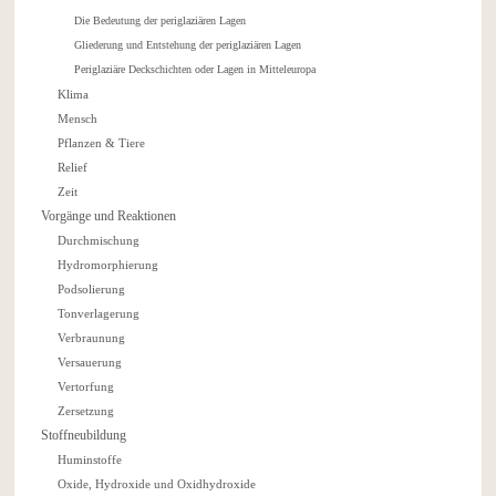
Die Bedeutung der periglaziären Lagen
Gliederung und Entstehung der periglaziären Lagen
Periglaziäre Deckschichten oder Lagen in Mitteleuropa
Klima
Mensch
Pflanzen & Tiere
Relief
Zeit
Vorgänge und Reaktionen
Durchmischung
Hydromorphierung
Podsolierung
Tonverlagerung
Verbraunung
Versauerung
Vertorfung
Zersetzung
Stoffneubildung
Huminstoffe
Oxide, Hydroxide und Oxidhydroxide