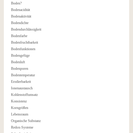
Boden?
Bodenacidität
Bodenaktivität
Bodendichte
Bodendurchlässigkeit
Bodenfarbe
Bodenfruchtbarkeit
Bodenfunktionen
Bodengefüge
Bodenluft
Bodenporen
Bodentemperatur
Erodierbarkeit
Ionenaustausch
Kohlenstoffumsatz
Konsistenz
Korngrößen
Lebensraum
Organische Substanz
Redox-Systeme