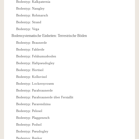
Bodentyp: Kalkpaternia
Bodentyp: Nassgley
Bodentyp: Rohmarsch
Bodentyp: Strand
Bodentyp: Vega
Bodensystematische Einheiten: Terrestrische Böden
Bodentyp: Braunerde
Bodentyp: Fahlerde
Bodentyp: Felshumusboden
Bodentyp: Haftpseudogley
Bodentyp: Hortisol
Bodentyp: Kolluvisol
Bodentyp: Lockersyrosem
Bodentyp: Parabraunerde
Bodentyp: Parabraunerde über Fersiallit
Bodentyp: Pararendzina
Bodentyp: Pelosol
Bodentyp: Plaggenesch
Bodentyp: Podsol
Bodentyp: Pseudogley
Bodentyp: Ranker