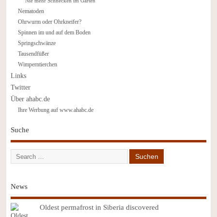
Nie mehr Schnecken im Garten
Nematoden
Ohrwurm oder Ohrkneifer?
Spinnen im und auf dem Boden
Springschwänze
Tausendfüßer
Wimperntierchen
Links
Twitter
Über ahabc.de
Ihre Werbung auf www.ahabc.de
Suche
News
Oldest permafrost in Siberia discovered