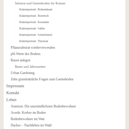
Substrat und Gartenboden für Kräuter
Kräuterportrait: Bohnenkraut
Kräuterportrait: Borretsch
Kräuterportrait: Koriander
Kräuterportrait: Salbei
Kräuterportrait: Schnittlauch
Kräuterportrait: Thymian
Pflanzsubstrat wiederverwenden
pH-Werte des Bodens
Rasen anlegen
Rasen und Jahreszeiten
Urban Gardening
Zehn grundsätzliche Fragen zum Gartenboden
Impressum
Kontakt
Leben
Ameisen: Die unermüdlichsten Bodenbewohner
Asseln: Krebse im Boden
Bodenbewohner im Watt
Dachse – Nachtleben im Wald