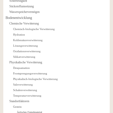
Scherfestigkeit
Stickstoffumsetzung
Wasserspeichervermögen
Bodenentwicklung
Chemische Verwitterung
Chemisch-biologische Verwitterung
Hydration
Kohlensäureverwitterung
Lösungsverwitterung
Oxidationsverwitterung
Silikatverwitterung
Physikalische Verwitterung
Desquamation
Frostsprengungsverwitterung
Physikalisch-biologische Verwitterung
Salzverwitterung
Schalenverwitterung
Temperaturverwitterung
Standortfaktoren
Gestein
Äolisches Fremdmaterial