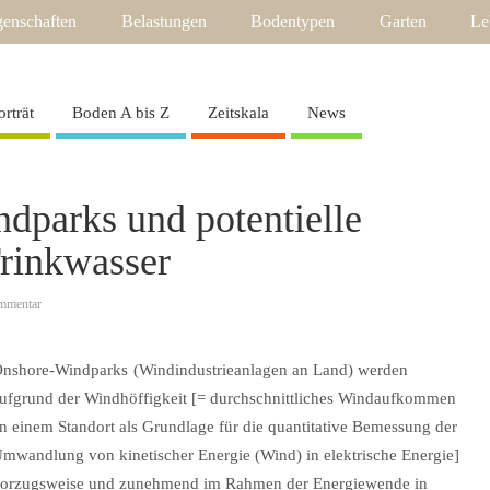
enschaften
Belastungen
Bodentypen
Garten
Le
orträt
Boden A bis Z
Zeitskala
News
dparks und potentielle
Trinkwasser
mmentar
nshore-Windparks
(Windindustrieanlagen an Land) werden
ufgrund der Windhöffigkeit [= durchschnittliches Windaufkommen
n einem Standort als Grundlage für die quantitative Bemessung der
mwandlung von kinetischer Energie (Wind) in elektrische Energie]
orzugsweise und zunehmend im Rahmen der Energiewende in