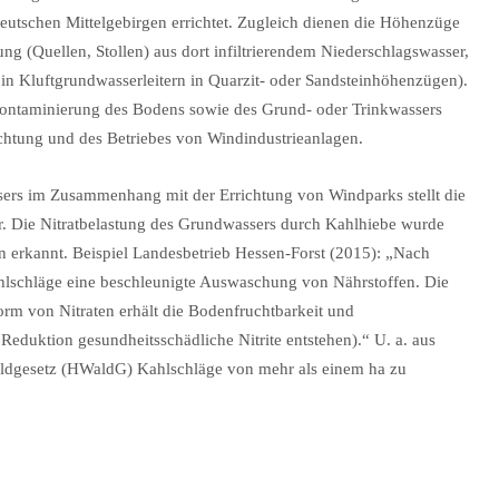
eutschen Mittelgebirgen errichtet. Zugleich dienen die Höhenzüge
ng (Quellen, Stollen) aus dort infiltrierendem Niederschlagswasser,
in Kluftgrundwasserleitern in Quarzit- oder Sandsteinhöhenzügen).
r Kontaminierung des Bodens sowie des Grund- oder Trinkwassers
chtung und des Betriebes von Windindustrieanlagen.
ssers im Zusammenhang mit der Errichtung von Windparks stellt die
. Die Nitratbelastung des Grundwassers durch Kahlhiebe wurde
n erkannt. Beispiel Landesbetrieb Hessen-Forst (2015): „Nach
hlschläge eine beschleunigte Auswaschung von Nährstoffen. Die
rm von Nitraten erhält die Bodenfruchtbarkeit und
Reduktion gesundheitsschädliche Nitrite entstehen).“ U. a. aus
ldgesetz (HWaldG) Kahlschläge von mehr als einem ha zu