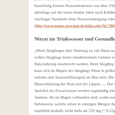
Kurzfristig können Konzentrationen von über 150
allerdings auf die ersten beiden Jahre nach Kahlhi
wüchsiger Standorte ohne Vorausverjüngung oder
(
http://www.waern.wzw.tum.de/index.php?id=39
Nitrat im Trinkwasser und Gesundh
„Wenn Säuglingen über Nahrung zu viel Nitrat zug
sollten Säuglinge keine nitratbelasteten Gemüse w
Babynahrung verabreicht werden. Beim Säugling i
kann sich im Magen des Säuglings Nitrat in größer
welches den Sauerstofftransport im Blut stört. Die
Blauverfärbung der Haut und der Lippen. … Das Ni
Speichel des Erwachsenen werden regelmäßig klein
Aminen, die im Magen vorhanden sind, weiter reag
Substanzen, welche schon in winzigen Mengen K
empfiehlt deshalb, nicht mehr als 220 mg (= 0,22g