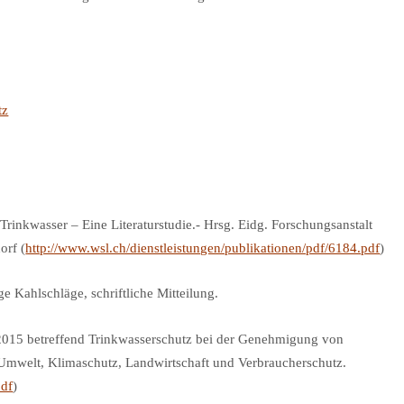
tz
Trinkwasser – Eine Literaturstudie.- Hrsg. Eidg. Forschungsanstalt
orf (
http://www.wsl.ch/dienstleistungen/publikationen/pdf/6184.pdf
)
e Kahlschläge, schriftliche Mitteilung.
015 betreffend Trinkwasserschutz bei der Genehmigung von
 Umwelt, Klimaschutz, Landwirtschaft und Verbraucherschutz.
pdf
)