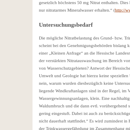
gesetzlich höchstens 50 mg Nitrat enthalten. Dies 
nur nitratarmes Mineralwasser erhalten.“ (
http://
Untersuchungsbedarf
Die mögliche Nitratbelastung des Grund- bzw. T
scheint bei den Genehmigungsbehörden bislang k
einer „Kleinen Anfrage“ an die Hessische Landesr
der verstärkten Nitratauswaschung im Bereich vo
von Wasserschutzgebieten? Antwort der Hessisch
Umwelt und Geologie hat hierzu keine speziellen 
nein, warum wurden diesbezüglich keine Untersu
liegende Windkraftanlagen sind in der Regel, im 
Wassergewinnungsanlagen, klein. Eine nachhaltig
Waldumbruch und die dann evtl. vorübergehend stä
gering eingestuft. Dabei ist auch zu berücksichti
nicht dauerhaft stattfindet.“ Es wird zumindest i
der Trinkwassergefährdung im Zusammenhang mit 