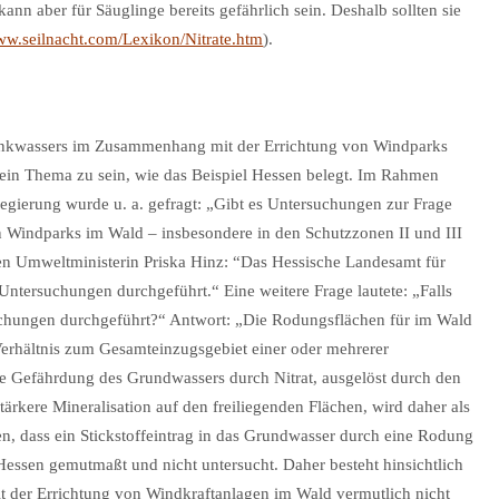
kann aber für Säuglinge bereits gefährlich sein. Deshalb sollten sie
www.seilnacht.com/Lexikon/Nitrate.htm
).
rinkwassers im Zusammenhang mit der Errichtung von Windparks
ein Thema zu sein, wie das Beispiel Hessen belegt. Im Rahmen
egierung wurde u. a. gefragt: „Gibt es Untersuchungen zur Frage
n Windparks im Wald – insbesondere in den Schutzzonen II und III
en Umweltministerin Priska Hinz: “Das Hessische Landesamt für
Untersuchungen durchgeführt.“ Eine weitere Frage lautete: „Falls
chungen durchgeführt?“ Antwort: „Die Rodungsflächen für im Wald
Verhältnis zum Gesamteinzugsgebiet einer oder mehrerer
e Gefährdung des Grundwassers durch Nitrat, ausgelöst durch den
rkere Mineralisation auf den freiliegenden Flächen, wird daher als
gen, dass ein Stickstoffeintrag in das Grundwasser durch eine Rodung
n Hessen gemutmaßt und nicht untersucht. Daher besteht hinsichtlich
der Errichtung von Windkraftanlagen im Wald vermutlich nicht