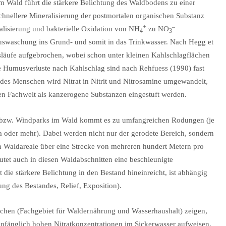
 Wald führt die stärkere Belichtung des Waldbodens zu einer
schnellere Mineralisierung der postmortalen organischen Substanz
+
–
lisierung und bakterielle Oxidation von NH
zu NO
4
3
atauswaschung ins Grund- und somit in das Trinkwasser. Nach Hegg et
isläufe aufgebrochen, wobei schon unter kleinen Kahlschlagflächen
rke Humusverluste nach Kahlschlag sind nach Rehfuess (1990) fast
r des Menschen wird Nitrat in Nitrit und Nitrosamine umgewandelt,
hen Fachwelt als kanzerogene Substanzen eingestuft werden.
 bzw. Windparks im Wald kommt es zu umfangreichen Rodungen (je
a oder mehr). Dabei werden nicht nur der gerodete Bereich, sondern
n Waldareale über eine Strecke von mehreren hundert Metern pro
eutet auch in diesen Waldabschnitten eine beschleunigte
die stärkere Belichtung in den Bestand hineinreicht, ist abhängig
g des Bestandes, Relief, Exposition).
chen (Fachgebiet für Waldernährung und Wasserhaushalt) zeigen,
 anfänglich hohen Nitratkonzentrationen im Sickerwasser aufweisen.