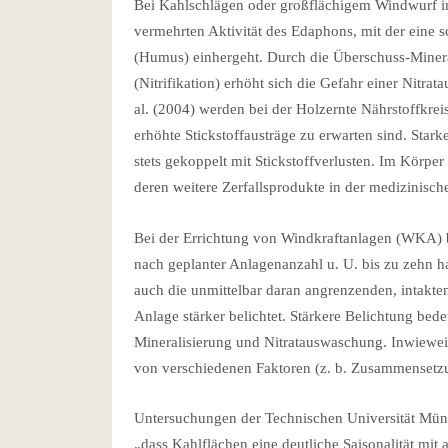
Bei Kahlschlägen oder großflächigem Windwurf im
vermehrten Aktivität des Edaphons, mit der eine 
(Humus) einhergeht. Durch die Überschuss-Minera
(Nitrifikation) erhöht sich die Gefahr einer Nitr
al. (2004) werden bei der Holzernte Nährstoffkre
erhöhte Stickstoffausträge zu erwarten sind. Sta
stets gekoppelt mit Stickstoffverlusten. Im Körpe
deren weitere Zerfallsprodukte in der medizinisc
Bei der Errichtung von Windkraftanlagen (WKA)
nach geplanter Anlagenanzahl u. U. bis zu zehn h
auch die unmittelbar daran angrenzenden, intakte
Anlage stärker belichtet. Stärkere Belichtung bed
Mineralisierung und Nitratauswaschung. Inwieweit 
von verschiedenen Faktoren (z. b. Zusammensetzun
Untersuchungen der Technischen Universität Mün
„dass Kahlflächen eine deutliche Saisonalität mit