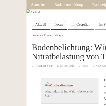
Startseite
Bodenentwicklung
Bodeneig
Ahabc.de
Aktuell
Focus
Im Gespräch
Im P
Das Magazin für Boden und Garten
Startseite
»
Focus
» Beitrag »
Bodenbelichtung: Win
Nitratbelastung von 
Alexander Stahr
15. Juli 2015
Focus
Kein Ko
O
a
Windindustrie im Wald. ©Alexander
a
Stahr
U
v