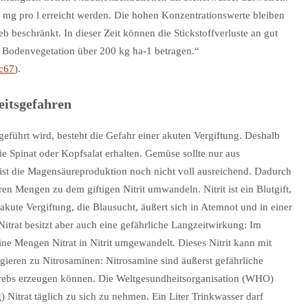
 mg pro l erreicht werden. Die hohen Konzentrationswerte bleiben
eb beschränkt. In dieser Zeit können die Stickstoffverluste an gut
 Bodenvegetation über 200 kg ha-1 betragen.“
#c67
).
eitsgefahren
eführt wird, besteht die Gefahr einer akuten Vergiftung. Deshalb
ie Spinat oder Kopfsalat erhalten. Gemüse sollte nur aus
st die Magensäureproduktion noch nicht voll ausreichend. Dadurch
en Mengen zu dem giftigen Nitrit umwandeln. Nitrit ist ein Blutgift,
 akute Vergiftung, die Blausucht, äußert sich in Atemnot und in einer
trat besitzt aber auch eine gefährliche Langzeitwirkung: Im
e Mengen Nitrat in Nitrit umgewandelt. Dieses Nitrit kann mit
ieren zu Nitrosaminen: Nitrosamine sind äußerst gefährliche
rebs erzeugen können. Die Weltgesundheitsorganisation (WHO)
) Nitrat täglich zu sich zu nehmen. Ein Liter Trinkwasser darf