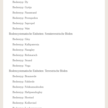
Bodentyp: Dy
Bodentyp: Gyttja
Bodentyp: Nassstrand
Bodentyp: Protopedon
Bodentyp: Sapropel
Bodentyp: Watt
Bodensystematische Einheiten: Semiterrestrische Böden
Bodentyp: Gley
Bodentyp: Kalkpaternia
Bodentyp: Nassgley
Bodentyp: Rohmarsch
Bodentyp: Strand
Bodentyp: Vega
Bodensystematische Einheiten: Terrestrische Böden
Bodentyp: Braunerde
Bodentyp: Fahlerde
Bodentyp: Felshumusboden
Bodentyp: Haftpseudogley
Bodentyp: Hortisol
Bodentyp: Kolluvisol
Bodentyp: Lockersyrosem