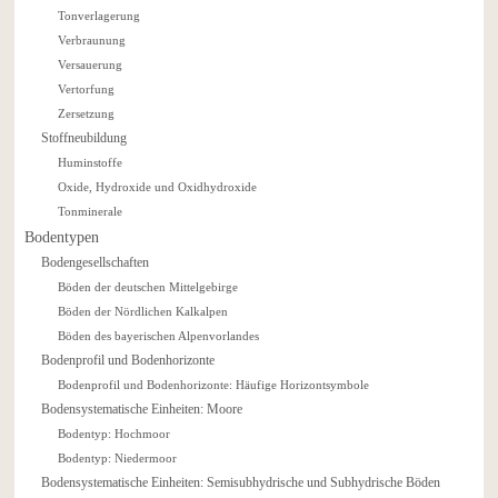
Tonverlagerung
Verbraunung
Versauerung
Vertorfung
Zersetzung
Stoffneubildung
Huminstoffe
Oxide, Hydroxide und Oxidhydroxide
Tonminerale
Bodentypen
Bodengesellschaften
Böden der deutschen Mittelgebirge
Böden der Nördlichen Kalkalpen
Böden des bayerischen Alpenvorlandes
Bodenprofil und Bodenhorizonte
Bodenprofil und Bodenhorizonte: Häufige Horizontsymbole
Bodensystematische Einheiten: Moore
Bodentyp: Hochmoor
Bodentyp: Niedermoor
Bodensystematische Einheiten: Semisubhydrische und Subhydrische Böden