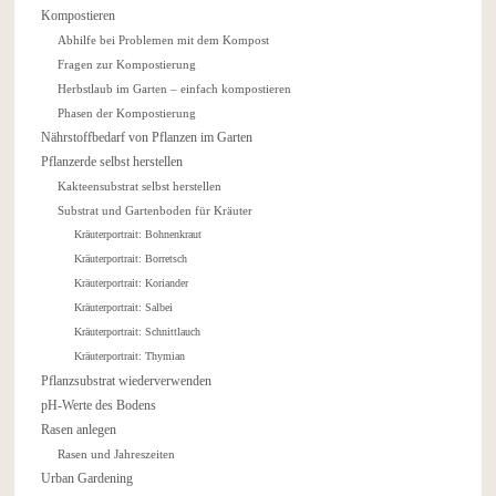
Kompostieren
Abhilfe bei Problemen mit dem Kompost
Fragen zur Kompostierung
Herbstlaub im Garten – einfach kompostieren
Phasen der Kompostierung
Nährstoffbedarf von Pflanzen im Garten
Pflanzerde selbst herstellen
Kakteensubstrat selbst herstellen
Substrat und Gartenboden für Kräuter
Kräuterportrait: Bohnenkraut
Kräuterportrait: Borretsch
Kräuterportrait: Koriander
Kräuterportrait: Salbei
Kräuterportrait: Schnittlauch
Kräuterportrait: Thymian
Pflanzsubstrat wiederverwenden
pH-Werte des Bodens
Rasen anlegen
Rasen und Jahreszeiten
Urban Gardening