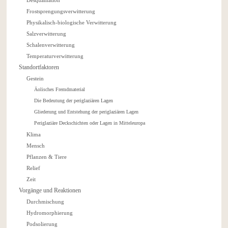
Frostsprengungsverwitterung
Physikalisch-biologische Verwitterung
Salzverwitterung
Schalenverwitterung
Temperaturverwitterung
Standortfaktoren
Gestein
Äolisches Fremdmaterial
Die Bedeutung der periglaziären Lagen
Gliederung und Entstehung der periglaziären Lagen
Periglaziäre Deckschichten oder Lagen in Mitteleuropa
Klima
Mensch
Pflanzen & Tiere
Relief
Zeit
Vorgänge und Reaktionen
Durchmischung
Hydromorphierung
Podsolierung