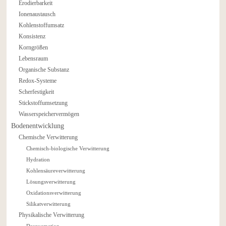
Erodierbarkeit
Ionenaustausch
Kohlenstoffumsatz
Konsistenz
Korngrößen
Lebensraum
Organische Substanz
Redox-Systeme
Scherfestigkeit
Stickstoffumsetzung
Wasserspeichervermögen
Bodenentwicklung
Chemische Verwitterung
Chemisch-biologische Verwitterung
Hydration
Kohlensäureverwitterung
Lösungsverwitterung
Oxidationsverwitterung
Silikatverwitterung
Physikalische Verwitterung
Desquamation