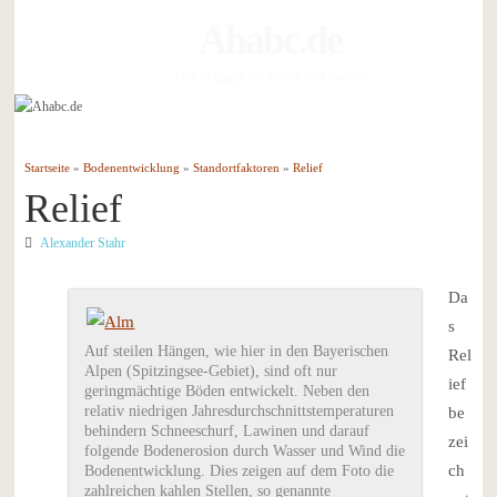
Ahabc.de
Das Magazin für Boden und Garten
Startseite
»
Bodenentwicklung
»
Standortfaktoren
»
Relief
Relief
Alexander Stahr
Da
s
Auf steilen Hängen, wie hier in den Bayerischen
Rel
Alpen (Spitzingsee-Gebiet), sind oft nur
ief
geringmächtige Böden entwickelt. Neben den
relativ niedrigen Jahresdurchschnittstemperaturen
be
behindern Schneeschurf, Lawinen und darauf
zei
folgende Bodenerosion durch Wasser und Wind die
ch
Bodenentwicklung. Dies zeigen auf dem Foto die
zahlreichen kahlen Stellen, so genannte