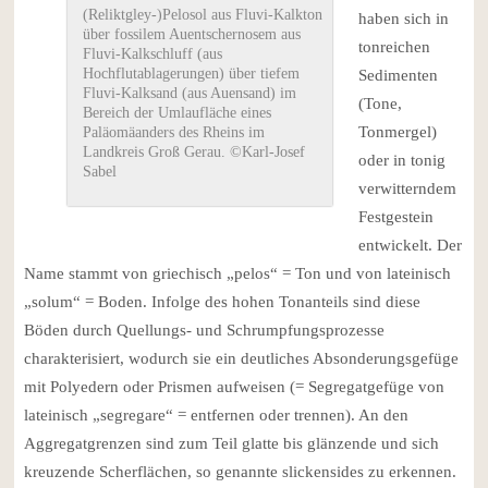
(Reliktgley-)Pelosol aus Fluvi-Kalkton
haben sich in
über fossilem Auentschernosem aus
tonreichen
Fluvi-Kalkschluff (aus
Hochflutablagerungen) über tiefem
Sedimenten
Fluvi-Kalksand (aus Auensand) im
(Tone,
Bereich der Umlaufläche eines
Tonmergel)
Paläomäanders des Rheins im
Landkreis Groß Gerau. ©Karl-Josef
oder in tonig
Sabel
verwitterndem
Festgestein
entwickelt. Der
Name stammt von griechisch „pelos“ = Ton und von lateinisch
„solum“ = Boden. Infolge des hohen Tonanteils sind diese
Böden durch Quellungs- und Schrumpfungsprozesse
charakterisiert, wodurch sie ein deutliches Absonderungsgefüge
mit Polyedern oder Prismen aufweisen (= Segregatgefüge von
lateinisch „segregare“ = entfernen oder trennen). An den
Aggregatgrenzen sind zum Teil glatte bis glänzende und sich
kreuzende Scherflächen, so genannte slickensides zu erkennen.