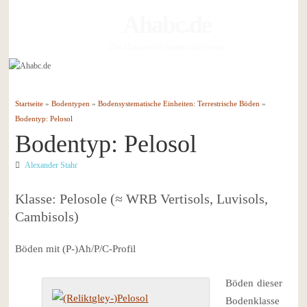
Ahabc.de
Das Magazin für Boden und Garten
Startseite
»
Bodentypen
»
Bodensystematische Einheiten: Terrestrische Böden
»
Bodentyp: Pelosol
Bodentyp: Pelosol
Alexander Stahr
Klasse: Pelosole (≈ WRB Vertisols, Luvisols,
Cambisols)
Böden mit (P-)Ah/P/C-Profil
Böden
dieser
Bodenklasse