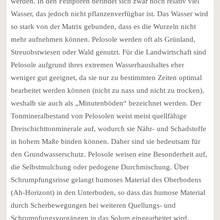
werden. In den Feinporen befindet sich zwar noch relativ viel
Wasser, das jedoch nicht pflanzenverfügbar ist. Das Wasser wird
so stark von der Matrix gebunden, dass es die Wurzeln nicht
mehr aufnehmen können. Pelosole werden oft als Grünland,
Streuobstwiesen oder Wald genutzt. Für die Landwirtschaft sind
Pelosole aufgrund ihres extremen Wasserhaushaltes eher
weniger gut geeignet, da sie nur zu bestimmten Zeiten optimal
bearbeitet werden können (nicht zu nass und nicht zu trocken),
weshalb sie auch als „Minutenböden“ bezeichnet werden. Der
Tonmineralbestand von Pelosolen weist meist quellfähige
Dreischichttonminerale auf, wodurch sie Nähr- und Schadstoffe
in hohem Maße binden können. Daher sind sie bedeutsam für
den Grundwasserschutz. Pelosole weisen eine Besonderheit auf,
die Selbstmulchung oder pedogene Durchmischung. Über
Schrumpfungsrisse gelangt humoses Material des Oberbodens
(Ah-Horizont) in den Unterboden, so dass das humose Material
durch Scherbewegungen bei weiteren Quellungs- und
Schrumpfungsvorgängen in das Solum eingearbeitet wird.