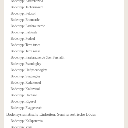
Bodentyp: Pararendzina
Bodentyp: Tschernosem
Bodentyp: Pelosol
Bodentyp: Braunerde
Bodentyp: Parabraunerde
Bodentyp: Fahlerde
Bodentyp: Podsol
Bodentyp: Terra fusca
Bodentyp: Terra rossa
Bodentyp: Parabraunerde über Fersiallit
Bodentyp: Pseudogley
Bodentyp: Haftpseudogley
Bodentyp: Stagnogley
Bodentyp: Reduktosol
Bodentyp: Kolluvisol
Bodentyp: Hortisol
Bodentyp: Rigosol
Bodentyp: Plaggenesch
Bodensystematische Einheiten: Semiterrestrische Böden
Bodentyp: Kalkpaternia
Bodentyp: Vega