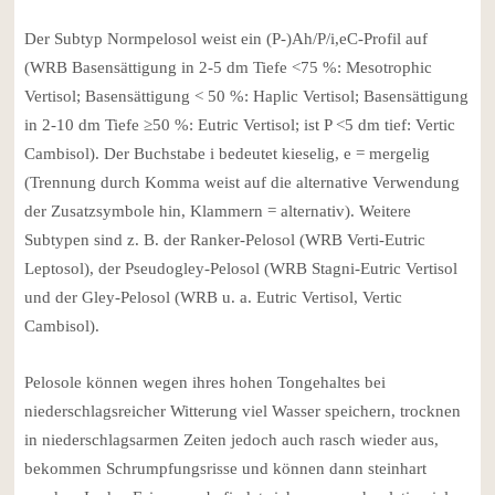
Der Subtyp Normpelosol weist ein (P-)Ah/P/i,eC-Profil auf
(WRB Basensättigung in 2-5 dm Tiefe <75 %: Mesotrophic
Vertisol; Basensättigung < 50 %: Haplic Vertisol; Basensättigung
in 2-10 dm Tiefe ≥50 %: Eutric Vertisol; ist P <5 dm tief: Vertic
Cambisol). Der Buchstabe i bedeutet kieselig, e = mergelig
(Trennung durch Komma weist auf die alternative Verwendung
der Zusatzsymbole hin, Klammern = alternativ). Weitere
Subtypen sind z. B. der Ranker-Pelosol (WRB Verti-Eutric
Leptosol), der Pseudogley-Pelosol (WRB Stagni-Eutric Vertisol
und der Gley-Pelosol (WRB u. a. Eutric Vertisol, Vertic
Cambisol).
Pelosole können wegen ihres hohen Tongehaltes bei
niederschlagsreicher Witterung viel Wasser speichern, trocknen
in niederschlagsarmen Zeiten jedoch auch rasch wieder aus,
bekommen Schrumpfungsrisse und können dann steinhart