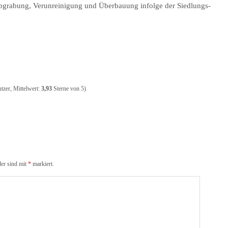
Abgrabung, Verunreinigung und Überbauung infolge der Siedlungs-
tzer, Mittelwert:
3,93
Sterne von 5)
der sind mit
*
markiert.