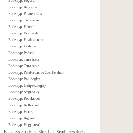
Bodentyp: Regosol
Bodentyp: Rendzina
Bodentyp: Pararendzina
Bodentyp: Tschernosem
Bodentyp: Pelosol
Bodentyp: Braunerde
Bodentyp: Parabraunerde
Bodentyp: Fahlerde
Bodentyp: Podsol
Bodentyp: Terra fusca
Bodentyp: Terra rossa
Bodentyp: Parabraunerde über Fersiallit
Bodentyp: Pseudogley
Bodentyp: Haftpseudogley
Bodentyp: Stagnogley
Bodentyp: Reduktosol
Bodentyp: Kolluvisol
Bodentyp: Hortisol
Bodentyp: Rigosol
Bodentyp: Plaggenesch
Bodensystematische Einheiten: Semiterrestrische