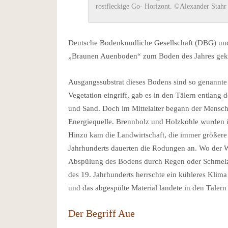
rostfleckige Go- Horizont. ©Alexander Stahr
Deutsche Bodenkundliche Gesellschaft (DBG) un
„Braunen Auenboden“ zum Boden des Jahres gek
Ausgangssubstrat dieses Bodens sind so genannt
Vegetation eingriff, gab es in den Tälern entlang
und Sand. Doch im Mittelalter begann der Mensch 
Energiequelle. Brennholz und Holzkohle wurden ü
Hinzu kam die Landwirtschaft, die immer größere
Jahrhunderts dauerten die Rodungen an. Wo der Wa
Abspülung des Bodens durch Regen oder Schmelzw
des 19. Jahrhunderts herrschte ein kühleres Klim
und das abgespülte Material landete in den Täler
Der Begriff Aue