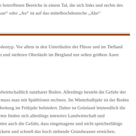
 betroffenen Bereiche in einem Tal, die sich links und rechts des
Aue“ oder „Au“ ist auf das mittelhochdeutsche „Ahe“
odentyp. Vor allem in den Unterläufen der Flüsse und im Tiefland
 und steileren Oberläufe im Bergland nur selten größere Auen
ndwirtschaftlich nutzbarer Boden. Allerdings besteht die Gefahr der
uss man mit Spätfrösten rechnen. Im Winterhalbjahr ist der Boden
eitung im Frühjahr behindert. Daher ist Grünland letztendlich die
en finden sich allerdings intensive Landwirtschaft und
ten auch die Gefahr, dass eingetragene und nicht speicherfähige
sickern und schnell das hoch stehende Grundwasser erreichen.