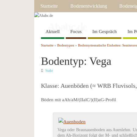
Startseite
Bodenentwicklung
Bodeneig
Ahabc.de
Aktuell
Focus
Im Gespräch
Im P
Das Magazin für Boden und Garten
Startseite
»
Bodentypen
»
Bodensystematische Einheiten: Semiterre
Bodentyp: Vega
Stahr
Klasse: Auenböden (≈ WRB Fluvisols,
Böden mit aAh/aM/(IIalC/)(II)aG-Profil
Vega oder Braunauenboden aus Auenlehm. Un
dem Ah-Horizont folgt der M- und schließlic