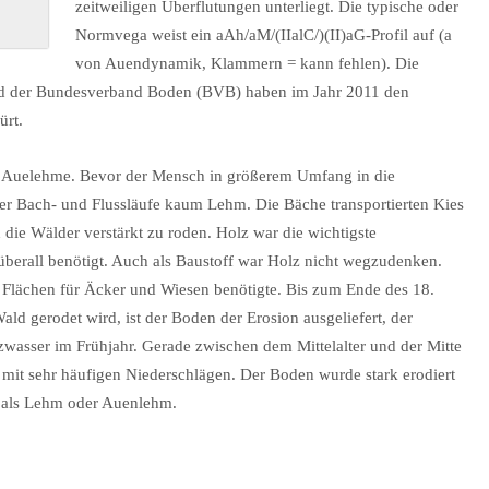
zeitweiligen Überflutungen unterliegt. Die typische oder
Normvega weist ein aAh/aM/(IIalC/)(II)aG-Profil auf (a
von Auendynamik, Klammern = kann fehlen). Die
d der Bundesverband Boden (BVB) haben im Jahr 2011 den
ürt.
e Auelehme. Bevor der Mensch in größerem Umfang in die
 der Bach- und Flussläufe kaum Lehm. Die Bäche transportierten Kies
die Wälder verstärkt zu roden. Holz war die wichtigste
berall benötigt. Auch als Baustoff war Holz nicht wegzudenken.
 Flächen für Äcker und Wiesen benötigte. Bis zum Ende des 18.
ld gerodet wird, ist der Boden der Erosion ausgeliefert, der
asser im Frühjahr. Gerade zwischen dem Mittelalter und der Mitte
a mit sehr häufigen Niederschlägen. Der Boden wurde stark erodiert
n als Lehm oder Auenlehm.