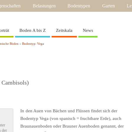
enschaften
Belastungen
Bodentypen
Garten
Le
orträt
Boden A bis Z
Zeitskala
News
strische Böden
»
Bodentyp: Vega
 Cambisols)
In
den Auen von Bächen und Flüssen findet sich der
Bodentyp Vega (von spanisch = fruchtbare Erde), auch
ter
Braunauenboden oder Brauner Auenboden genannt, der
h der