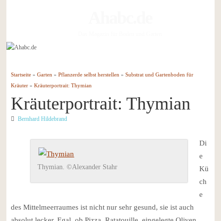
Ahabc.de
Das Magazin für Boden und Garten
Startseite
»
Garten
»
Pflanzerde selbst herstellen
»
Substrat und Gartenboden für
Kräuter
»
Kräuterportrait: Thymian
Kräuterportrait: Thymian
Bernhard Hildebrand
Di
e
Thymian. ©Alexander Stahr
Kü
ch
e
des Mittelmeerraumes ist nicht nur sehr gesund, sie ist auch
absolut lecker. Egal, ob Pizza, Ratatouille, eingelegte Oliven