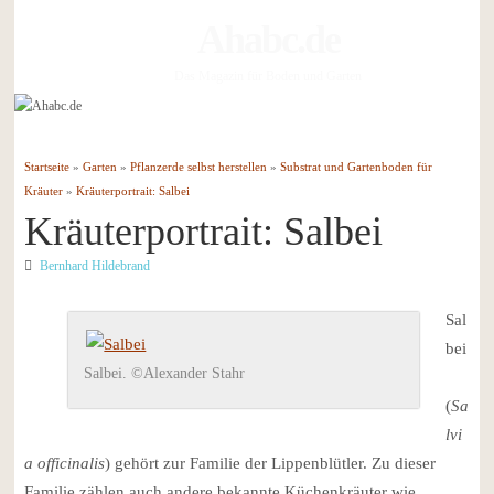
Ahabc.de
Das Magazin für Boden und Garten
Startseite
»
Garten
»
Pflanzerde selbst herstellen
»
Substrat und Gartenboden für
Kräuter
»
Kräuterportrait: Salbei
Kräuterportrait: Salbei
Bernhard Hildebrand
Sal
bei
Salbei. ©Alexander Stahr
(
Sa
lvi
a officinalis
) gehört zur Familie der Lippenblütler. Zu dieser
Familie zählen auch andere bekannte Küchenkräuter wie