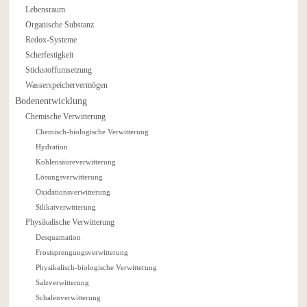
Lebensraum
Organische Substanz
Redox-Systeme
Scherfestigkeit
Stickstoffumsetzung
Wasserspeichervermögen
Bodenentwicklung
Chemische Verwitterung
Chemisch-biologische Verwitterung
Hydration
Kohlensäureverwitterung
Lösungsverwitterung
Oxidationsverwitterung
Silikatverwitterung
Physikalische Verwitterung
Desquamation
Frostsprengungsverwitterung
Physikalisch-biologische Verwitterung
Salzverwitterung
Schalenverwitterung