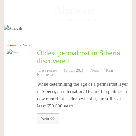
Ahabc.de
Das Magazin für Boden und Garten
Startseite
»
News
Oldest permafrost in Siberia
discovered
press release
19. Juni 2021
News
Kein
Kommentar
While determining the age of a permafrost layer
in Siberia, an international team of experts set a
new record: at its deepest point, the soil is at
least 650,000 years…
Weiter>>