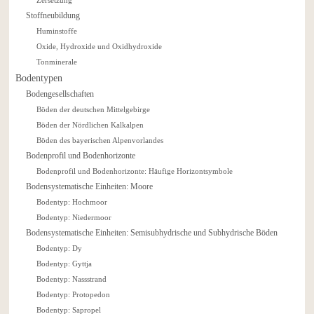
Stoffneubildung
Huminstoffe
Oxide, Hydroxide und Oxidhydroxide
Tonminerale
Bodentypen
Bodengesellschaften
Böden der deutschen Mittelgebirge
Böden der Nördlichen Kalkalpen
Böden des bayerischen Alpenvorlandes
Bodenprofil und Bodenhorizonte
Bodenprofil und Bodenhorizonte: Häufige Horizontsymbole
Bodensystematische Einheiten: Moore
Bodentyp: Hochmoor
Bodentyp: Niedermoor
Bodensystematische Einheiten: Semisubhydrische und Subhydrische Böden
Bodentyp: Dy
Bodentyp: Gyttja
Bodentyp: Nassstrand
Bodentyp: Protopedon
Bodentyp: Sapropel