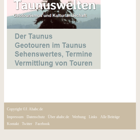
Copyright ©J. Ahabc.de
Impressum
Datenschutz
Über ahabc.de
Werbung
Links
Alle Beiträge
Kontakt
Twitter
Facebook