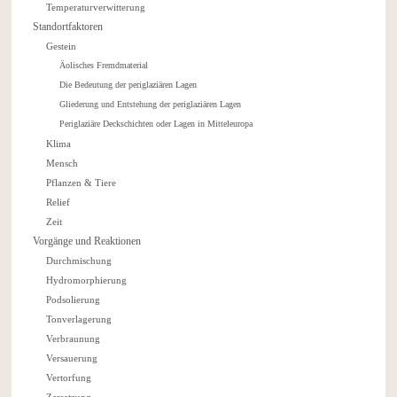
Temperaturverwitterung
Standortfaktoren
Gestein
Äolisches Fremdmaterial
Die Bedeutung der periglaziären Lagen
Gliederung und Entstehung der periglaziären Lagen
Periglaziäre Deckschichten oder Lagen in Mitteleuropa
Klima
Mensch
Pflanzen & Tiere
Relief
Zeit
Vorgänge und Reaktionen
Durchmischung
Hydromorphierung
Podsolierung
Tonverlagerung
Verbraunung
Versauerung
Vertorfung
Zersetzung