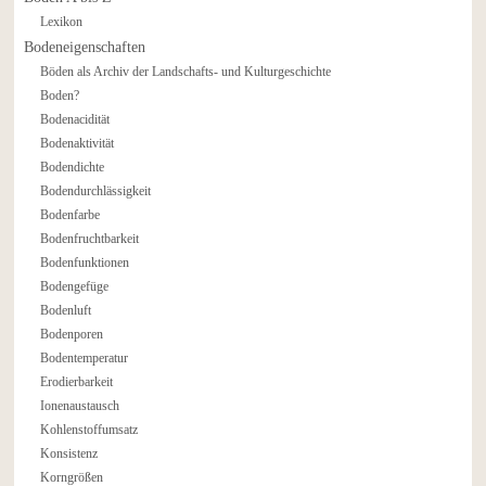
Lexikon
Bodeneigenschaften
Böden als Archiv der Landschafts- und Kulturgeschichte
Boden?
Bodenacidität
Bodenaktivität
Bodendichte
Bodendurchlässigkeit
Bodenfarbe
Bodenfruchtbarkeit
Bodenfunktionen
Bodengefüge
Bodenluft
Bodenporen
Bodentemperatur
Erodierbarkeit
Ionenaustausch
Kohlenstoffumsatz
Konsistenz
Korngrößen