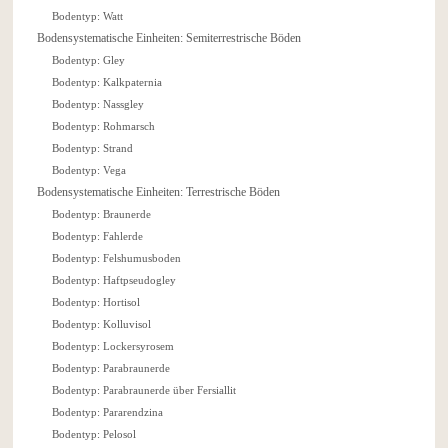
Bodentyp: Watt
Bodensystematische Einheiten: Semiterrestrische Böden
Bodentyp: Gley
Bodentyp: Kalkpaternia
Bodentyp: Nassgley
Bodentyp: Rohmarsch
Bodentyp: Strand
Bodentyp: Vega
Bodensystematische Einheiten: Terrestrische Böden
Bodentyp: Braunerde
Bodentyp: Fahlerde
Bodentyp: Felshumusboden
Bodentyp: Haftpseudogley
Bodentyp: Hortisol
Bodentyp: Kolluvisol
Bodentyp: Lockersyrosem
Bodentyp: Parabraunerde
Bodentyp: Parabraunerde über Fersiallit
Bodentyp: Pararendzina
Bodentyp: Pelosol