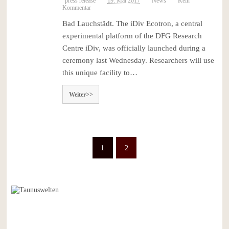
press release
19. Mai 2017
News
Kein
Kommentar
Bad Lauchstädt. The iDiv Ecotron, a central
experimental platform of the DFG Research
Centre iDiv, was officially launched during a
ceremony last Wednesday. Researchers will use
this unique facility to…
Weiter>>
1
2