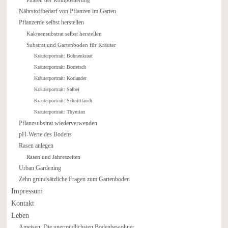
Nährstoffbedarf von Pflanzen im Garten
Pflanzerde selbst herstellen
Kakteensubstrat selbst herstellen
Substrat und Gartenboden für Kräuter
Kräuterportrait: Bohnenkraut
Kräuterportrait: Borretsch
Kräuterportrait: Koriander
Kräuterportrait: Salbei
Kräuterportrait: Schnittlauch
Kräuterportrait: Thymian
Pflanzsubstrat wiederverwenden
pH-Werte des Bodens
Rasen anlegen
Rasen und Jahreszeiten
Urban Gardening
Zehn grundsätzliche Fragen zum Gartenboden
Impressum
Kontakt
Leben
Ameisen: Die unermüdlichsten Bodenbewohner