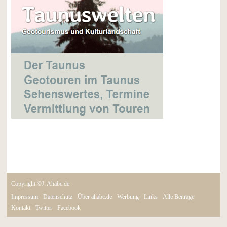
Copyright ©J. Ahabc.de
Impressum
Datenschutz
Über ahabc.de
Werbung
Links
Alle Beiträge
Kontakt
Twitter
Facebook