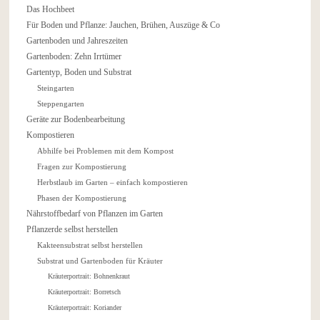
Das Hochbeet
Für Boden und Pflanze: Jauchen, Brühen, Auszüge & Co
Gartenboden und Jahreszeiten
Gartenboden: Zehn Irrtümer
Gartentyp, Boden und Substrat
Steingarten
Steppengarten
Geräte zur Bodenbearbeitung
Kompostieren
Abhilfe bei Problemen mit dem Kompost
Fragen zur Kompostierung
Herbstlaub im Garten – einfach kompostieren
Phasen der Kompostierung
Nährstoffbedarf von Pflanzen im Garten
Pflanzerde selbst herstellen
Kakteensubstrat selbst herstellen
Substrat und Gartenboden für Kräuter
Kräuterportrait: Bohnenkraut
Kräuterportrait: Borretsch
Kräuterportrait: Koriander