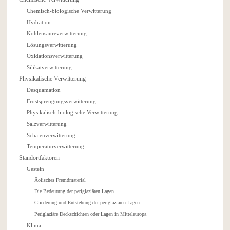
Chemisch-biologische Verwitterung
Hydration
Kohlensäureverwitterung
Lösungsverwitterung
Oxidationsverwitterung
Silikatverwitterung
Physikalische Verwitterung
Desquamation
Frostsprengungsverwitterung
Physikalisch-biologische Verwitterung
Salzverwitterung
Schalenverwitterung
Temperaturverwitterung
Standortfaktoren
Gestein
Äolisches Fremdmaterial
Die Bedeutung der periglaziären Lagen
Gliederung und Entstehung der periglaziären Lagen
Periglaziäre Deckschichten oder Lagen in Mitteleuropa
Klima