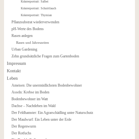
Kräuterportrait: Salbei
Kräuterportrait: Schnittlauch
Kräuterportrait: Thymian
Pflanzsubstrat wiederverwenden
pH-Werte des Bodens
Rasen anlegen
Rasen und Jahreszeiten
Urban Gardening
Zehn grundsätzliche Fragen zum Gartenboden
Impressum
Kontakt
Leben
Ameisen: Die unermüdlichsten Bodenbewohner
Asseln: Krebse im Boden
Bodenbewohner im Watt
Dachse – Nachtleben im Wald
Der Feldhamster: Ein Agrarschädling unter Naturschutz
Der Maulwurf: Ein Leben unter der Erde
Der Regenwurm
Der Rotfuchs