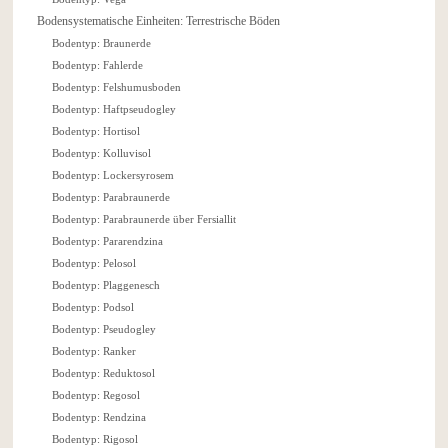
Bodensystematische Einheiten: Terrestrische Böden
Bodentyp: Braunerde
Bodentyp: Fahlerde
Bodentyp: Felshumusboden
Bodentyp: Haftpseudogley
Bodentyp: Hortisol
Bodentyp: Kolluvisol
Bodentyp: Lockersyrosem
Bodentyp: Parabraunerde
Bodentyp: Parabraunerde über Fersiallit
Bodentyp: Pararendzina
Bodentyp: Pelosol
Bodentyp: Plaggenesch
Bodentyp: Podsol
Bodentyp: Pseudogley
Bodentyp: Ranker
Bodentyp: Reduktosol
Bodentyp: Regosol
Bodentyp: Rendzina
Bodentyp: Rigosol