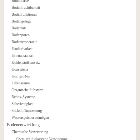
Bodenfarbe
Bodenfruchtbarkeit
Bodenfunktionen
Bodengefüge
Bodenluft
Bodenporen
Bodentemperatur
Erodierbarkeit
Ionenaustausch
Kohlenstoffumsatz
Konsistenz
Korngrößen
Lebensraum
Organische Substanz
Redox-Systeme
Scherfestigkeit
Stickstoffumsetzung
Wasserspeichervermögen
Bodenentwicklung
Chemische Verwitterung
Chemisch-biologische Verwitterung