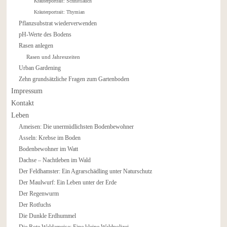
Kräuterportrait: Schnittlauch
Kräuterportrait: Thymian
Pflanzsubstrat wiederverwenden
pH-Werte des Bodens
Rasen anlegen
Rasen und Jahreszeiten
Urban Gardening
Zehn grundsätzliche Fragen zum Gartenboden
Impressum
Kontakt
Leben
Ameisen: Die unermüdlichsten Bodenbewohner
Asseln: Krebse im Boden
Bodenbewohner im Watt
Dachse – Nachtleben im Wald
Der Feldhamster: Ein Agrarschädling unter Naturschutz
Der Maulwurf: Ein Leben unter der Erde
Der Regenwurm
Der Rotfuchs
Die Dunkle Erdhummel
Die Rote Waldameise: Eine kleine Waldpolizei