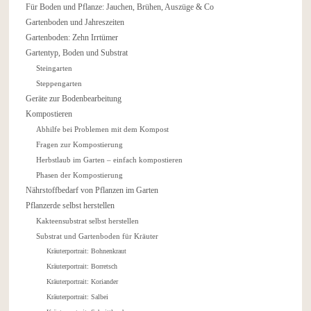
Für Boden und Pflanze: Jauchen, Brühen, Auszüge & Co
Gartenboden und Jahreszeiten
Gartenboden: Zehn Irrtümer
Gartentyp, Boden und Substrat
Steingarten
Steppengarten
Geräte zur Bodenbearbeitung
Kompostieren
Abhilfe bei Problemen mit dem Kompost
Fragen zur Kompostierung
Herbstlaub im Garten – einfach kompostieren
Phasen der Kompostierung
Nährstoffbedarf von Pflanzen im Garten
Pflanzerde selbst herstellen
Kakteensubstrat selbst herstellen
Substrat und Gartenboden für Kräuter
Kräuterportrait: Bohnenkraut
Kräuterportrait: Borretsch
Kräuterportrait: Koriander
Kräuterportrait: Salbei