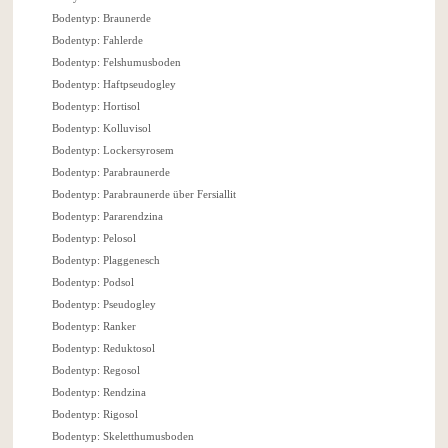
Bodentyp: Braunerde
Bodentyp: Fahlerde
Bodentyp: Felshumusboden
Bodentyp: Haftpseudogley
Bodentyp: Hortisol
Bodentyp: Kolluvisol
Bodentyp: Lockersyrosem
Bodentyp: Parabraunerde
Bodentyp: Parabraunerde über Fersiallit
Bodentyp: Pararendzina
Bodentyp: Pelosol
Bodentyp: Plaggenesch
Bodentyp: Podsol
Bodentyp: Pseudogley
Bodentyp: Ranker
Bodentyp: Reduktosol
Bodentyp: Regosol
Bodentyp: Rendzina
Bodentyp: Rigosol
Bodentyp: Skeletthumusboden