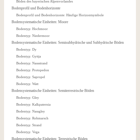
Böden des bayerischen Alpenvorlandes
Bodenprofil und Bodenhorizonte
Bodenprofil und Bodenhorizonte: Häufige Horizontsymbole
Bodensystematische Einheiten: Moore
Bodentyp: Hochmoor
Bodentyp: Niedermoor
Bodensystematische Einheiten: Semisubhydrische und Subhydrische Böden
Bodentyp: Dy
Bodentyp: Gyttja
Bodentyp: Nassstrand
Bodentyp: Protopedon
Bodentyp: Sapropel
Bodentyp: Watt
Bodensystematische Einheiten: Semiterrestrische Böden
Bodentyp: Gley
Bodentyp: Kalkpaternia
Bodentyp: Nassgley
Bodentyp: Rohmarsch
Bodentyp: Strand
Bodentyp: Vega
Bodensystematische Einheiten: Terrestrische Böden