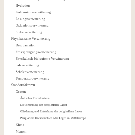
Hydration
Kohlensäureverwitterung
Lösungsverwitterung
Oxidationsverwitterung
Silikatverwitterung
Physikalische Verwitterung
Desquamation
Frostsprengungsverwitterung
Physikalisch-biologische Verwitterung
Salzverwitterung
Schalenverwitterung
Temperaturverwitterung
Standortfaktoren
Gestein
Äolisches Fremdmaterial
Die Bedeutung der periglaziären Lagen
Gliederung und Entstehung der periglaziären Lagen
Periglaziäre Deckschichten oder Lagen in Mitteleuropa
Klima
Mensch