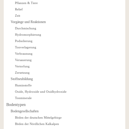
Pflanzen & Tiere
Relief
Zeit
Vorgänge und Reaktionen
Durchmischung
Hydromorphierung
Podsolierung
Tonverlagerung
Verbraunung
Versauerung
Vertorfung
Zersetzung
Stoffneubildung
Huminstoffe
Oxide, Hydroxide und Oxidhydroxide
Tonminerale
Bodentypen
Bodengesellschaften
Böden der deutschen Mittelgebirge
Böden der Nördlichen Kalkalpen