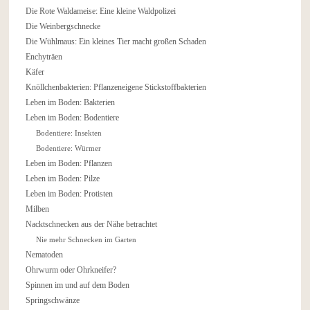
Die Rote Waldameise: Eine kleine Waldpolizei
Die Weinbergschnecke
Die Wühlmaus: Ein kleines Tier macht großen Schaden
Enchyträen
Käfer
Knöllchenbakterien: Pflanzeneigene Stickstoffbakterien
Leben im Boden: Bakterien
Leben im Boden: Bodentiere
Bodentiere: Insekten
Bodentiere: Würmer
Leben im Boden: Pflanzen
Leben im Boden: Pilze
Leben im Boden: Protisten
Milben
Nacktschnecken aus der Nähe betrachtet
Nie mehr Schnecken im Garten
Nematoden
Ohrwurm oder Ohrkneifer?
Spinnen im und auf dem Boden
Springschwänze