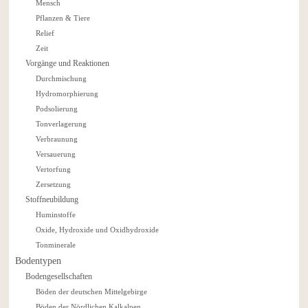
Mensch
Pflanzen & Tiere
Relief
Zeit
Vorgänge und Reaktionen
Durchmischung
Hydromorphierung
Podsolierung
Tonverlagerung
Verbraunung
Versauerung
Vertorfung
Zersetzung
Stoffneubildung
Huminstoffe
Oxide, Hydroxide und Oxidhydroxide
Tonminerale
Bodentypen
Bodengesellschaften
Böden der deutschen Mittelgebirge
Böden der Nördlichen Kalkalpen