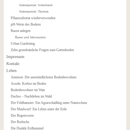
Kräuterportrait: Schnittlauch
Kräuterportrait: Thymian
Pflanzsubstrat wiederverwenden
pH-Werte des Bodens
Rasen anlegen
Rasen und Jahreszeiten
Urban Gardening
Zehn grundsätzliche Fragen zum Gartenboden
Impressum
Kontakt
Leben
Ameisen: Die unermüdlichsten Bodenbewohner
Asseln: Krebse im Boden
Bodenbewohner im Watt
Dachse – Nachtleben im Wald
Der Feldhamster: Ein Agrarschädling unter Naturschutz
Der Maulwurf: Ein Leben unter der Erde
Der Regenwurm
Der Rotfuchs
Die Dunkle Erdhummel