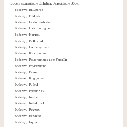
Bodensystematische Einheiten: Terrestrische Böden
Bodentyp: Braunerde
Bodentyp: Fahlerde
Bodentyp: Felshumusboden
Bodentyp: Haftpseudogley
Bodentyp: Hortisol
Bodentyp: Kolluvisol
Bodentyp: Lockersyrosem
Bodentyp: Parabraunerde
Bodentyp: Parabraunerde über Fersiallit
Bodentyp: Pararendzina
Bodentyp: Pelosol
Bodentyp: Plaggenesch
Bodentyp: Podsol
Bodentyp: Pseudogley
Bodentyp: Ranker
Bodentyp: Reduktosol
Bodentyp: Regosol
Bodentyp: Rendzina
Bodentyp: Rigosol