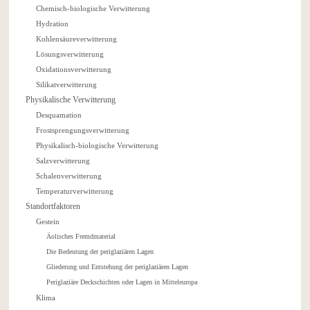
Chemisch-biologische Verwitterung
Hydration
Kohlensäureverwitterung
Lösungsverwitterung
Oxidationsverwitterung
Silikatverwitterung
Physikalische Verwitterung
Desquamation
Frostsprengungsverwitterung
Physikalisch-biologische Verwitterung
Salzverwitterung
Schalenverwitterung
Temperaturverwitterung
Standortfaktoren
Gestein
Äolisches Fremdmaterial
Die Bedeutung der periglaziären Lagen
Gliederung und Entstehung der periglaziären Lagen
Periglaziäre Deckschichten oder Lagen in Mitteleuropa
Klima