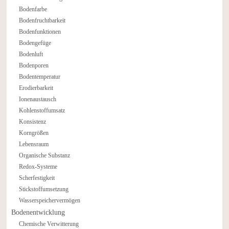
Bodenfarbe
Bodenfruchtbarkeit
Bodenfunktionen
Bodengefüge
Bodenluft
Bodenporen
Bodentemperatur
Erodierbarkeit
Ionenaustausch
Kohlenstoffumsatz
Konsistenz
Korngrößen
Lebensraum
Organische Substanz
Redox-Systeme
Scherfestigkeit
Stickstoffumsetzung
Wasserspeichervermögen
Bodenentwicklung
Chemische Verwitterung