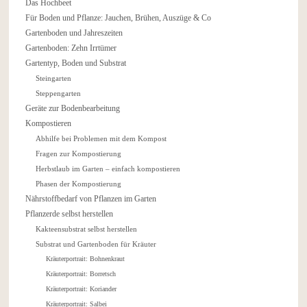
Das Hochbeet
Für Boden und Pflanze: Jauchen, Brühen, Auszüge & Co
Gartenboden und Jahreszeiten
Gartenboden: Zehn Irrtümer
Gartentyp, Boden und Substrat
Steingarten
Steppengarten
Geräte zur Bodenbearbeitung
Kompostieren
Abhilfe bei Problemen mit dem Kompost
Fragen zur Kompostierung
Herbstlaub im Garten – einfach kompostieren
Phasen der Kompostierung
Nährstoffbedarf von Pflanzen im Garten
Pflanzerde selbst herstellen
Kakteensubstrat selbst herstellen
Substrat und Gartenboden für Kräuter
Kräuterportrait: Bohnenkraut
Kräuterportrait: Borretsch
Kräuterportrait: Koriander
Kräuterportrait: Salbei