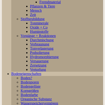
Fremdmaterial
Pflanzen & Tiere
Mensch
Zeit
Stoffneubildung
Tonminerale
Oxide + Co
Huminstoffe
Vorgänge + Reaktionen
Durchmischung
Verbraunung
Tonverlagerung
Podsolierung
Hydromorphierung
Versauerung
Zersetzung
Vertorfung
Bodeneigenschaften
Boden?
Bodenporen
Bodengefüge
Korngrößen
Bodenfarbe
Organische Substanz
Wasserspeichervermögen