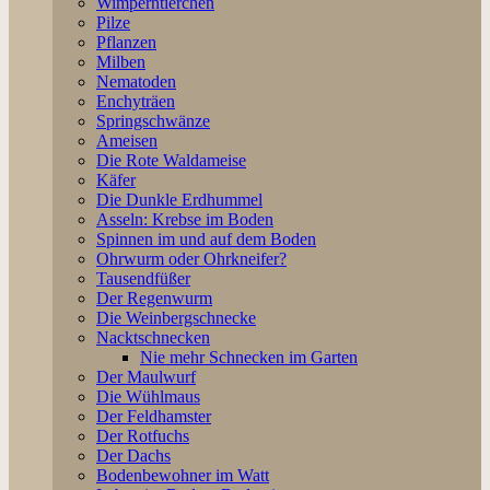
Wimperntierchen
Pilze
Pflanzen
Milben
Nematoden
Enchyträen
Springschwänze
Ameisen
Die Rote Waldameise
Käfer
Die Dunkle Erdhummel
Asseln: Krebse im Boden
Spinnen im und auf dem Boden
Ohrwurm oder Ohrkneifer?
Tausendfüßer
Der Regenwurm
Die Weinbergschnecke
Nacktschnecken
Nie mehr Schnecken im Garten
Der Maulwurf
Die Wühlmaus
Der Feldhamster
Der Rotfuchs
Der Dachs
Bodenbewohner im Watt