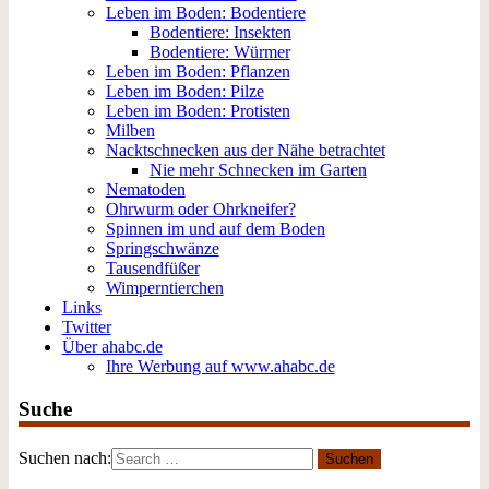
Leben im Boden: Bodentiere
Bodentiere: Insekten
Bodentiere: Würmer
Leben im Boden: Pflanzen
Leben im Boden: Pilze
Leben im Boden: Protisten
Milben
Nacktschnecken aus der Nähe betrachtet
Nie mehr Schnecken im Garten
Nematoden
Ohrwurm oder Ohrkneifer?
Spinnen im und auf dem Boden
Springschwänze
Tausendfüßer
Wimperntierchen
Links
Twitter
Über ahabc.de
Ihre Werbung auf www.ahabc.de
Suche
Suchen nach: