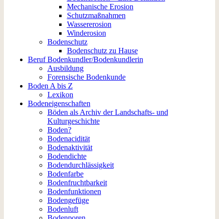
Mechanische Erosion
Schutzmaßnahmen
Wassererosion
Winderosion
Bodenschutz
Bodenschutz zu Hause
Beruf Bodenkundler/Bodenkundlerin
Ausbildung
Forensische Bodenkunde
Boden A bis Z
Lexikon
Bodeneigenschaften
Böden als Archiv der Landschafts- und
Kulturgeschichte
Boden?
Bodenacidität
Bodenaktivität
Bodendichte
Bodendurchlässigkeit
Bodenfarbe
Bodenfruchtbarkeit
Bodenfunktionen
Bodengefüge
Bodenluft
Bodenporen