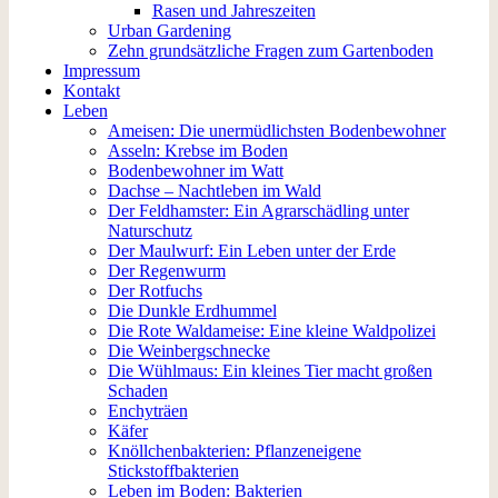
Rasen und Jahreszeiten
Urban Gardening
Zehn grundsätzliche Fragen zum Gartenboden
Impressum
Kontakt
Leben
Ameisen: Die unermüdlichsten Bodenbewohner
Asseln: Krebse im Boden
Bodenbewohner im Watt
Dachse – Nachtleben im Wald
Der Feldhamster: Ein Agrarschädling unter
Naturschutz
Der Maulwurf: Ein Leben unter der Erde
Der Regenwurm
Der Rotfuchs
Die Dunkle Erdhummel
Die Rote Waldameise: Eine kleine Waldpolizei
Die Weinbergschnecke
Die Wühlmaus: Ein kleines Tier macht großen
Schaden
Enchyträen
Käfer
Knöllchenbakterien: Pflanzeneigene
Stickstoffbakterien
Leben im Boden: Bakterien