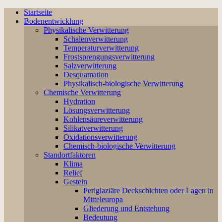
Startseite
Bodenentwicklung
Physikalische Verwitterung
Schalenverwitterung
Temperaturverwitterung
Frostsprengungsverwitterung
Salzverwitterung
Desquamation
Physikalisch-biologische Verwitterung
Chemische Verwitterung
Hydration
Lösungsverwitterung
Kohlensäureverwitterung
Silikatverwitterung
Oxidationsverwitterung
Chemisch-biologische Verwitterung
Standortfaktoren
Klima
Relief
Gestein
Periglaziäre Deckschichten oder Lagen in
Mitteleuropa
Gliederung und Entstehung
Bedeutung