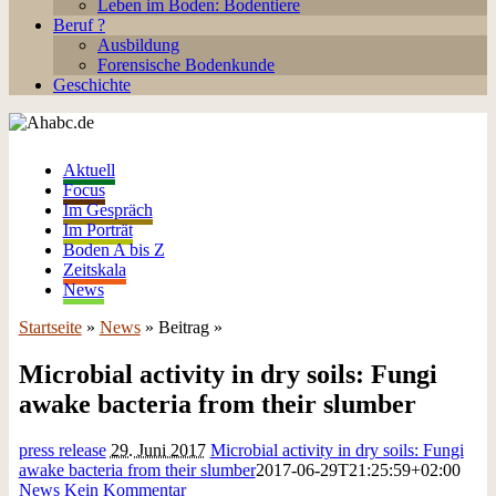
Leben im Boden: Bodentiere
Beruf ?
Ausbildung
Forensische Bodenkunde
Geschichte
Aktuell
Focus
Im Gespräch
Im Porträt
Boden A bis Z
Zeitskala
News
Startseite
»
News
» Beitrag »
Microbial activity in dry soils: Fungi
awake bacteria from their slumber
press release
29. Juni 2017
Microbial activity in dry soils: Fungi
awake bacteria from their slumber
2017-06-29T21:25:59+02:00
News
Kein Kommentar