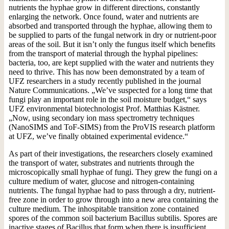
nutrients the hyphae grow in different directions, constantly
enlarging the network. Once found, water and nutrients are
absorbed and transported through the hyphae, allowing them to
be supplied to parts of the fungal network in dry or nutrient-poor
areas of the soil. But it isn’t only the fungus itself which benefits
from the transport of material through the hyphal pipelines:
bacteria, too, are kept supplied with the water and nutrients they
need to thrive. This has now been demonstrated by a team of
UFZ researchers in a study recently published in the journal
Nature Communications. „We’ve suspected for a long time that
fungi play an important role in the soil moisture budget,“ says
UFZ environmental biotechnologist Prof. Matthias Kästner.
„Now, using secondary ion mass spectrometry techniques
(NanoSIMS and ToF-SIMS) from the ProVIS research platform
at UFZ, we’ve finally obtained experimental evidence.“
As part of their investigations, the researchers closely examined
the transport of water, substrates and nutrients through the
microscopically small hyphae of fungi. They grew the fungi on a
culture medium of water, glucose and nitrogen-containing
nutrients. The fungal hyphae had to pass through a dry, nutrient-
free zone in order to grow through into a new area containing the
culture medium. The inhospitable transition zone contained
spores of the common soil bacterium Bacillus subtilis. Spores are
inactive stages of Bacillus that form when there is insufficient