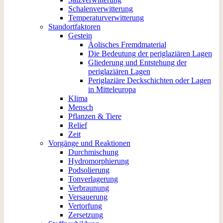
Schalenverwitterung
Temperaturverwitterung
Standortfaktoren
Gestein
Äolisches Fremdmaterial
Die Bedeutung der periglaziären Lagen
Gliederung und Entstehung der
periglaziären Lagen
Periglaziäre Deckschichten oder Lagen
in Mitteleuropa
Klima
Mensch
Pflanzen & Tiere
Relief
Zeit
Vorgänge und Reaktionen
Durchmischung
Hydromorphierung
Podsolierung
Tonverlagerung
Verbraunung
Versauerung
Vertorfung
Zersetzung