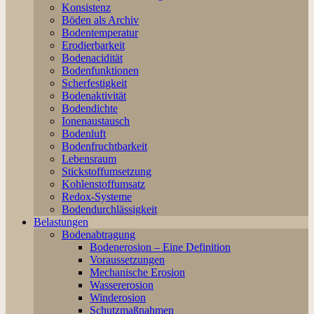
Konsistenz
Böden als Archiv
Bodentemperatur
Erodierbarkeit
Bodenacidität
Bodenfunktionen
Scherfestigkeit
Bodenaktivität
Bodendichte
Ionenaustausch
Bodenluft
Bodenfruchtbarkeit
Lebensraum
Stickstoffumsetzung
Kohlenstoffumsatz
Redox-Systeme
Bodendurchlässigkeit
Belastungen
Bodenabtragung
Bodenerosion – Eine Definition
Voraussetzungen
Mechanische Erosion
Wassererosion
Winderosion
Schutzmaßnahmen