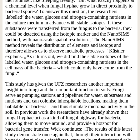
their slumber, like Sleeping Beauty.“ But what exactly happens at
a chemical level when fungal hyphae grow in direct proximity to
bacterial spores? To answer this question, the researchers
‚labelled’ the water, glucose and nitrogen-containing nutrients in
the culture medium in advance with stable isotopes. If these
substances were transferred from the fungus to the bacteria, they
could be detected using the isotopic marker and the NanoSIMS
method, with nano-scale spatial resolution. „The NanoSIMS
method reveals the distribution of elements and isotops and
therefore allows us to observe metabolic processes,“ Kästner
explains. „As it turns out, we did find the stable isotopes of the
labelled water, glucose and nitrogen-containing nutrients in the
cell mass of the bacteria – which could only have come from the
fungi.“
This study has given the UFZ researchers another important
insight into fungi and their important function in soils. Fungi
serve as pumping stations and pipelines for water, substrates and
nutrients and can colonise inhospitable locations, making them
habitable for bacteria – and thus stimulate microbial activity in the
soil. In previous work the researchers have already shown that
fungal hyphae act as a kind of fungal highway for bacteria,
allowing them to move around, and provide a hotspot for
bacterial gene transfer. Wick continues: „The results of this latest
study demonstrate once again that, through their interaction with