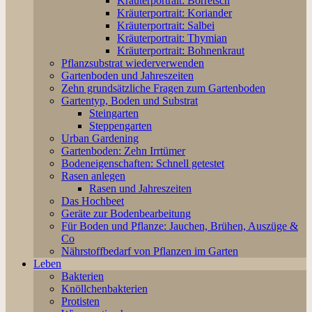
Kräuterportrait: Borretsch
Kräuterportrait: Koriander
Kräuterportrait: Salbei
Kräuterportrait: Thymian
Kräuterportrait: Bohnenkraut
Pflanzsubstrat wiederverwenden
Gartenboden und Jahreszeiten
Zehn grundsätzliche Fragen zum Gartenboden
Gartentyp, Boden und Substrat
Steingarten
Steppengarten
Urban Gardening
Gartenboden: Zehn Irrtümer
Bodeneigenschaften: Schnell getestet
Rasen anlegen
Rasen und Jahreszeiten
Das Hochbeet
Geräte zur Bodenbearbeitung
Für Boden und Pflanze: Jauchen, Brühen, Auszüge &
Co
Nährstoffbedarf von Pflanzen im Garten
Leben
Bakterien
Knöllchenbakterien
Protisten