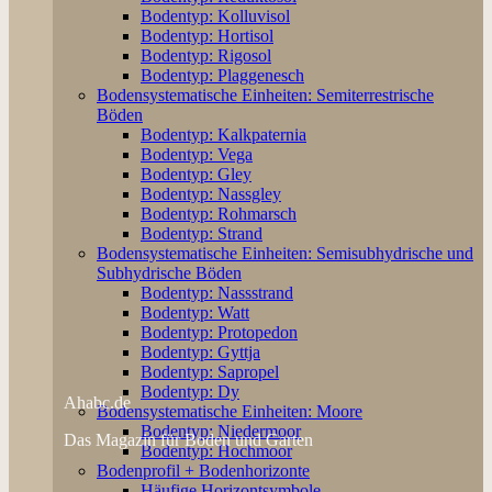
Bodentyp: Kolluvisol
Bodentyp: Hortisol
Bodentyp: Rigosol
Bodentyp: Plaggenesch
Bodensystematische Einheiten: Semiterrestrische
Böden
Bodentyp: Kalkpaternia
Bodentyp: Vega
Bodentyp: Gley
Bodentyp: Nassgley
Bodentyp: Rohmarsch
Bodentyp: Strand
Bodensystematische Einheiten: Semisubhydrische und
Subhydrische Böden
Bodentyp: Nassstrand
Bodentyp: Watt
Bodentyp: Protopedon
Bodentyp: Gyttja
Bodentyp: Sapropel
Bodentyp: Dy
Ahabc.de
Bodensystematische Einheiten: Moore
Bodentyp: Niedermoor
Das Magazin für Boden und Garten
Bodentyp: Hochmoor
Bodenprofil + Bodenhorizonte
Häufige Horizontsymbole