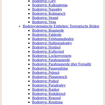
Bodentyp: Gley
Bodentyp: Kalkpaternia
Bodentyp: Nassgley
Bodentyp: Rohmarsch
Bodentyp: Strand
Bodentyp: Vega
Bodensystematische Einheiten: Terrestrische Böden
Bodentyp: Braunerde
Bodentyp: Fahlerde
Bodentyp: Felshumusboden
Bodentyp: Haftpseudogley
Bodentyp: Hortisol
Bodentyp: Kolluvisol
Bodentyp: Lockersyrosem
Bodentyp: Parabraunerde
Bodentyp: Parabraunerde über Fersiallit
Bodentyp: Pararendzina
Bodentyp: Pelosol
Bodentyp: Plaggenesch
Bodentyp: Podsol
Bodentyp: Pseudogley
Bodentyp: Ranker
Bodentyp: Reduktosol
Bodentyp: Regosol
Bodentyp: Rendzina