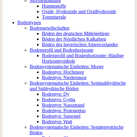
Stoffneubildung
Huminstoffe
Oxide, Hydroxide und Oxidhydroxide
Tonminerale
Bodentypen
Bodengesellschaften
Böden der deutschen Mittelgebirge
Böden der Nördlichen Kalkalpen
Böden des bayerischen Alpenvorlandes
Bodenprofil und Bodenhorizonte
Bodenprofil und Bodenhorizonte: Häufige
Horizontsymbole
Bodensystematische Einheiten: Moore
Bodentyp: Hochmoor
Bodentyp: Niedermoor
Bodensystematische Einheiten: Semisubhydrische
und Subhydrische Böden
Bodentyp: Dy
Bodentyp: Gyttja
Bodentyp: Nassstrand
Bodentyp: Protopedon
Bodentyp: Sapropel
Bodentyp: Watt
Bodensystematische Einheiten: Semiterrestrische
Böden