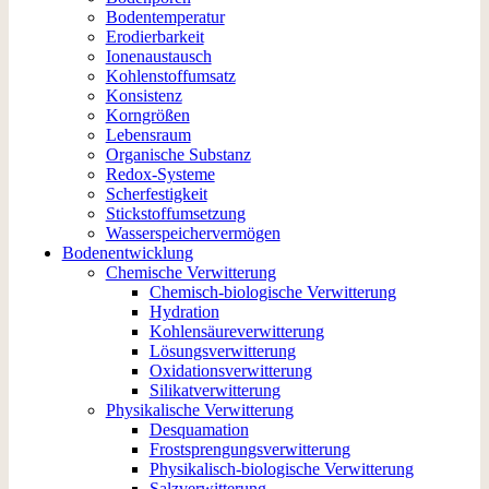
Bodentemperatur
Erodierbarkeit
Ionenaustausch
Kohlenstoffumsatz
Konsistenz
Korngrößen
Lebensraum
Organische Substanz
Redox-Systeme
Scherfestigkeit
Stickstoffumsetzung
Wasserspeichervermögen
Bodenentwicklung
Chemische Verwitterung
Chemisch-biologische Verwitterung
Hydration
Kohlensäureverwitterung
Lösungsverwitterung
Oxidationsverwitterung
Silikatverwitterung
Physikalische Verwitterung
Desquamation
Frostsprengungsverwitterung
Physikalisch-biologische Verwitterung
Salzverwitterung