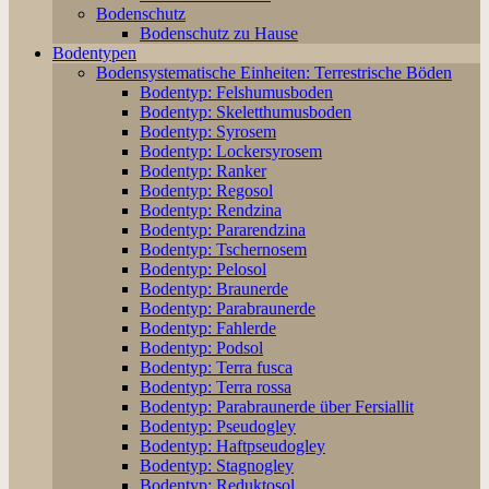
Bodenschutz
Bodenschutz zu Hause
Bodentypen
Bodensystematische Einheiten: Terrestrische Böden
Bodentyp: Felshumusboden
Bodentyp: Skeletthumusboden
Bodentyp: Syrosem
Bodentyp: Lockersyrosem
Bodentyp: Ranker
Bodentyp: Regosol
Bodentyp: Rendzina
Bodentyp: Pararendzina
Bodentyp: Tschernosem
Bodentyp: Pelosol
Bodentyp: Braunerde
Bodentyp: Parabraunerde
Bodentyp: Fahlerde
Bodentyp: Podsol
Bodentyp: Terra fusca
Bodentyp: Terra rossa
Bodentyp: Parabraunerde über Fersiallit
Bodentyp: Pseudogley
Bodentyp: Haftpseudogley
Bodentyp: Stagnogley
Bodentyp: Reduktosol