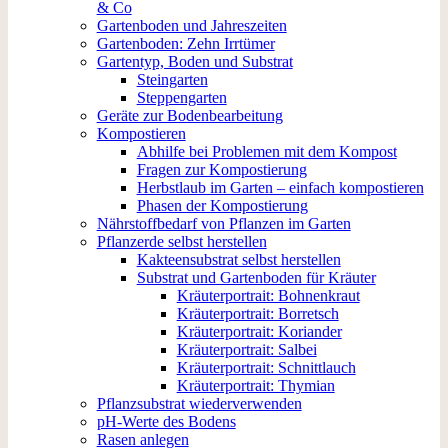
& Co
Gartenboden und Jahreszeiten
Gartenboden: Zehn Irrtümer
Gartentyp, Boden und Substrat
Steingarten
Steppengarten
Geräte zur Bodenbearbeitung
Kompostieren
Abhilfe bei Problemen mit dem Kompost
Fragen zur Kompostierung
Herbstlaub im Garten – einfach kompostieren
Phasen der Kompostierung
Nährstoffbedarf von Pflanzen im Garten
Pflanzerde selbst herstellen
Kakteensubstrat selbst herstellen
Substrat und Gartenboden für Kräuter
Kräuterportrait: Bohnenkraut
Kräuterportrait: Borretsch
Kräuterportrait: Koriander
Kräuterportrait: Salbei
Kräuterportrait: Schnittlauch
Kräuterportrait: Thymian
Pflanzsubstrat wiederverwenden
pH-Werte des Bodens
Rasen anlegen