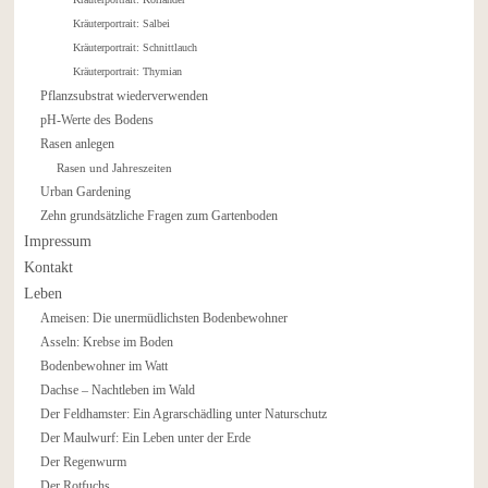
Kräuterportrait: Salbei
Kräuterportrait: Schnittlauch
Kräuterportrait: Thymian
Pflanzsubstrat wiederverwenden
pH-Werte des Bodens
Rasen anlegen
Rasen und Jahreszeiten
Urban Gardening
Zehn grundsätzliche Fragen zum Gartenboden
Impressum
Kontakt
Leben
Ameisen: Die unermüdlichsten Bodenbewohner
Asseln: Krebse im Boden
Bodenbewohner im Watt
Dachse – Nachtleben im Wald
Der Feldhamster: Ein Agrarschädling unter Naturschutz
Der Maulwurf: Ein Leben unter der Erde
Der Regenwurm
Der Rotfuchs