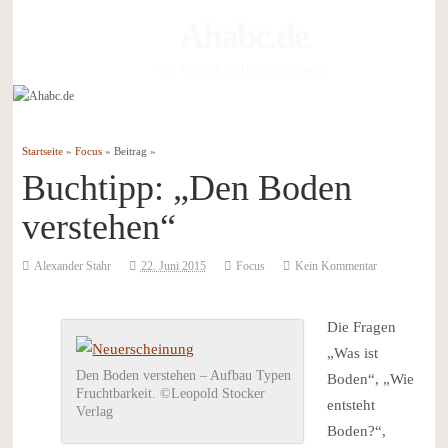
Ahabc.de
Das Magazin für Boden und Garten
Startseite
»
Focus
» Beitrag »
Buchtipp: „Den Boden
verstehen“
Alexander Stahr
22. Juni 2015
Focus
Kein Kommentar
Die Fragen
„Was ist
Den Boden verstehen – Aufbau Typen
Boden“, „Wie
Fruchtbarkeit. ©Leopold Stocker
entsteht
Verlag
Boden?“,