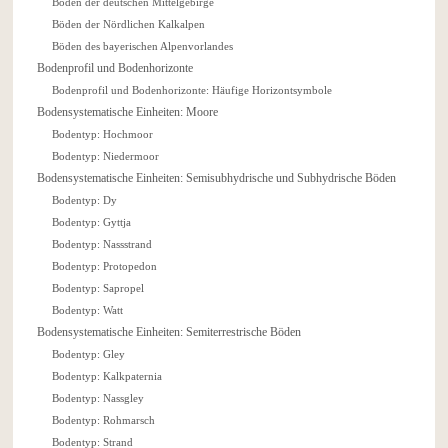
Böden der deutschen Mittelgebirge
Böden der Nördlichen Kalkalpen
Böden des bayerischen Alpenvorlandes
Bodenprofil und Bodenhorizonte
Bodenprofil und Bodenhorizonte: Häufige Horizontsymbole
Bodensystematische Einheiten: Moore
Bodentyp: Hochmoor
Bodentyp: Niedermoor
Bodensystematische Einheiten: Semisubhydrische und Subhydrische Böden
Bodentyp: Dy
Bodentyp: Gyttja
Bodentyp: Nassstrand
Bodentyp: Protopedon
Bodentyp: Sapropel
Bodentyp: Watt
Bodensystematische Einheiten: Semiterrestrische Böden
Bodentyp: Gley
Bodentyp: Kalkpaternia
Bodentyp: Nassgley
Bodentyp: Rohmarsch
Bodentyp: Strand