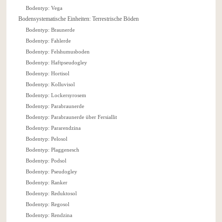
Bodentyp: Vega
Bodensystematische Einheiten: Terrestrische Böden
Bodentyp: Braunerde
Bodentyp: Fahlerde
Bodentyp: Felshumusboden
Bodentyp: Haftpseudogley
Bodentyp: Hortisol
Bodentyp: Kolluvisol
Bodentyp: Lockersyrosem
Bodentyp: Parabraunerde
Bodentyp: Parabraunerde über Fersiallit
Bodentyp: Pararendzina
Bodentyp: Pelosol
Bodentyp: Plaggenesch
Bodentyp: Podsol
Bodentyp: Pseudogley
Bodentyp: Ranker
Bodentyp: Reduktosol
Bodentyp: Regosol
Bodentyp: Rendzina