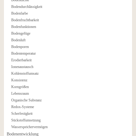
Bodendurchlässigkeit
Bodenfarbe
Bodenfruchtbarkeit
Bodenfunktionen
Bodengefüge
Bodenluft
Bodenporen
Bodentemperatur
Erodierbarkeit
Ionenaustausch
Kohlenstoffumsatz
Konsistenz
Korngrößen
Lebensraum
Organische Substanz
Redox-Systeme
Scherfestigkeit
Stickstoffumsetzung
Wasserspeichervermögen
Bodenentwicklung