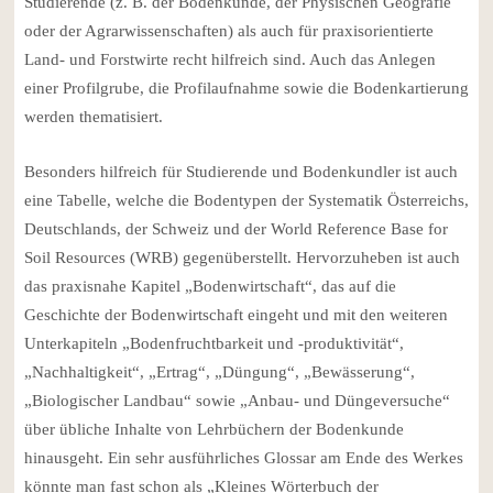
Studierende (z. B. der Bodenkunde, der Physischen Geografie
oder der Agrarwissenschaften) als auch für praxisorientierte
Land- und Forstwirte recht hilfreich sind. Auch das Anlegen
einer Profilgrube, die Profilaufnahme sowie die Bodenkartierung
werden thematisiert.
Besonders hilfreich für Studierende und Bodenkundler ist auch
eine Tabelle, welche die Bodentypen der Systematik Österreichs,
Deutschlands, der Schweiz und der World Reference Base for
Soil Resources (WRB) gegenüberstellt. Hervorzuheben ist auch
das praxisnahe Kapitel „Bodenwirtschaft“, das auf die
Geschichte der Bodenwirtschaft eingeht und mit den weiteren
Unterkapiteln „Bodenfruchtbarkeit und -produktivität“,
„Nachhaltigkeit“, „Ertrag“, „Düngung“, „Bewässerung“,
„Biologischer Landbau“ sowie „Anbau- und Düngeversuche“
über übliche Inhalte von Lehrbüchern der Bodenkunde
hinausgeht. Ein sehr ausführliches Glossar am Ende des Werkes
könnte man fast schon als „Kleines Wörterbuch der