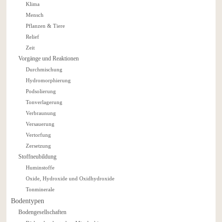
Klima
Mensch
Pflanzen & Tiere
Relief
Zeit
Vorgänge und Reaktionen
Durchmischung
Hydromorphierung
Podsolierung
Tonverlagerung
Verbraunung
Versauerung
Vertorfung
Zersetzung
Stoffneubildung
Huminstoffe
Oxide, Hydroxide und Oxidhydroxide
Tonminerale
Bodentypen
Bodengesellschaften