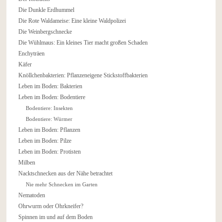
Die Dunkle Erdhummel
Die Rote Waldameise: Eine kleine Waldpolizei
Die Weinbergschnecke
Die Wühlmaus: Ein kleines Tier macht großen Schaden
Enchyträen
Käfer
Knöllchenbakterien: Pflanzeneigene Stickstoffbakterien
Leben im Boden: Bakterien
Leben im Boden: Bodentiere
Bodentiere: Insekten
Bodentiere: Würmer
Leben im Boden: Pflanzen
Leben im Boden: Pilze
Leben im Boden: Protisten
Milben
Nacktschnecken aus der Nähe betrachtet
Nie mehr Schnecken im Garten
Nematoden
Ohrwurm oder Ohrkneifer?
Spinnen im und auf dem Boden