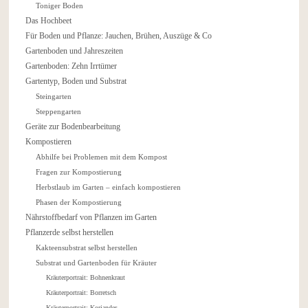
Toniger Boden
Das Hochbeet
Für Boden und Pflanze: Jauchen, Brühen, Auszüge & Co
Gartenboden und Jahreszeiten
Gartenboden: Zehn Irrtümer
Gartentyp, Boden und Substrat
Steingarten
Steppengarten
Geräte zur Bodenbearbeitung
Kompostieren
Abhilfe bei Problemen mit dem Kompost
Fragen zur Kompostierung
Herbstlaub im Garten – einfach kompostieren
Phasen der Kompostierung
Nährstoffbedarf von Pflanzen im Garten
Pflanzerde selbst herstellen
Kakteensubstrat selbst herstellen
Substrat und Gartenboden für Kräuter
Kräuterportrait: Bohnenkraut
Kräuterportrait: Borretsch
Kräuterportrait: Koriander