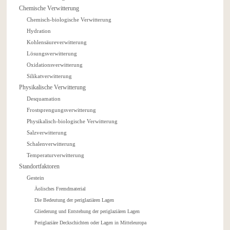
Chemische Verwitterung
Chemisch-biologische Verwitterung
Hydration
Kohlensäureverwitterung
Lösungsverwitterung
Oxidationsverwitterung
Silikatverwitterung
Physikalische Verwitterung
Desquamation
Frostsprengungsverwitterung
Physikalisch-biologische Verwitterung
Salzverwitterung
Schalenverwitterung
Temperaturverwitterung
Standortfaktoren
Gestein
Äolisches Fremdmaterial
Die Bedeutung der periglaziären Lagen
Gliederung und Entstehung der periglaziären Lagen
Periglaziäre Deckschichten oder Lagen in Mitteleuropa