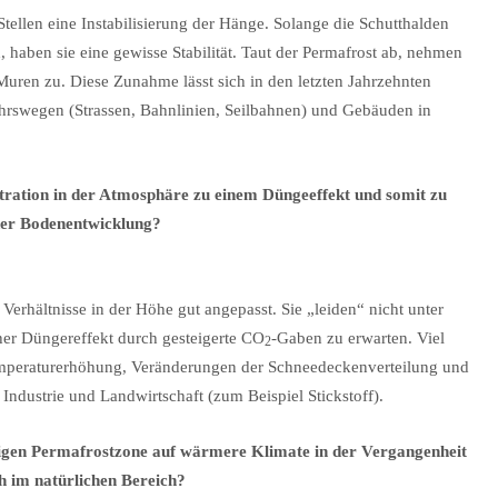
tellen eine Instabilisierung der Hänge. Solange die Schutthalden
 haben sie eine gewisse Stabilität. Taut der Permafrost ab, nehmen
Muren zu. Diese Zunahme lässt sich in den letzten Jahrzehnten
kehrswegen (Strassen, Bahnlinien, Seilbahnen) und Gebäuden in
ntration in der Atmosphäre zu einem Düngeeffekt und somit zu
der Bodenentwicklung?
Verhältnisse in der Höhe gut angepasst. Sie „leiden“ nicht unter
her Düngereffekt durch gesteigerte CO
-Gaben zu erwarten. Viel
2
Temperaturerhöhung, Veränderungen der Schneedeckenverteilung und
ndustrie und Landwirtschaft (zum Beispiel Stickstoff).
tigen Permafrostzone auf wärmere Klimate in der Vergangenheit
h im natürlichen Bereich?