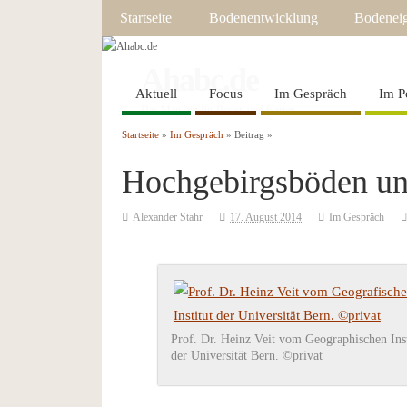
Startseite
Bodenentwicklung
Bodeneig
Ahabc.de
Aktuell
Focus
Im Gespräch
Im P
Das Magazin für Boden und Garten
Startseite
»
Im Gespräch
» Beitrag »
Hochgebirgsböden u
Alexander Stahr
17. August 2014
Im Gespräch
Prof. Dr. Heinz Veit vom Geographischen Inst
der Universität Bern. ©privat