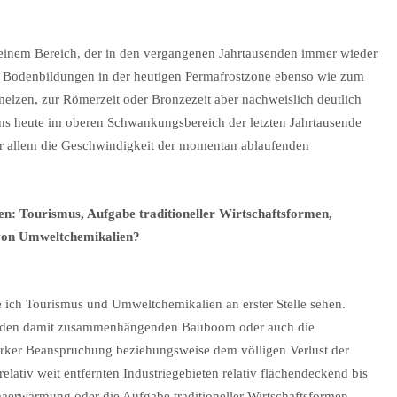
 einem Bereich, der in den vergangenen Jahrtausenden immer wieder
n Bodenbildungen in der heutigen Permafrostzone ebenso wie zum
hmelzen, zur Römerzeit oder Bronzezeit aber nachweislich deutlich
uns heute im oberen Schwankungsbereich der letzten Jahrtausende
or allem die Geschwindigkeit der momentan ablaufenden
: Tourismus, Aufgabe traditioneller Wirtschaftsformen,
von Umweltchemikalien?
ich Tourismus und Umweltchemikalien an erster Stelle sehen.
ber den damit zusammenhängenden Bauboom oder auch die
tarker Beanspruchung beziehungsweise dem völligen Verlust der
ativ weit entfernten Industriegebieten relativ flächendeckend bis
imaerwärmung oder die Aufgabe traditioneller Wirtschaftsformen