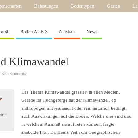
enschaften
Belastungen
Bodentypen
Garten
Le
orträt
Boden A bis Z
Zeitskala
News
nd Klimawandel
Kein Kommentar
Das
Thema Klimawandel grassiert in allen Medien.
Gerade im Hochgebirge hat der Klimawandel, ob
anthropogen mitverursacht oder rein natürlich bedingt,
itut
auch Auswirkungen auf die Böden. Welche dies sind und
in welchem Ausmaß sie auftreten können, fragte
ahabc.de Prof. Dr. Heinz Veit vom Geographischen