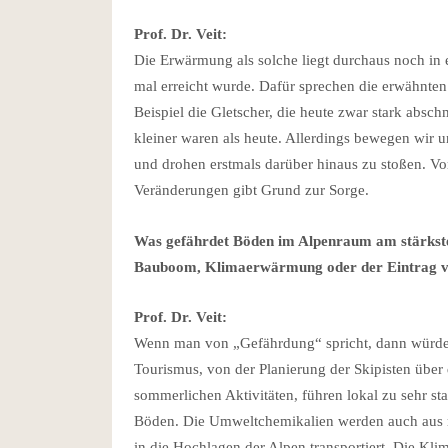
Prof. Dr. Veit:
Die Erwärmung als solche liegt durchaus noch in
mal erreicht wurde. Dafür sprechen die erwähnte
Beispiel die Gletscher, die heute zwar stark absc
kleiner waren als heute. Allerdings bewegen wir 
und drohen erstmals darüber hinaus zu stoßen. V
Veränderungen gibt Grund zur Sorge.
Was gefährdet Böden im Alpenraum am stärksten
Bauboom, Klimaerwärmung oder der Eintrag 
Prof. Dr. Veit:
Wenn man von „Gefährdung“ spricht, dann würde 
Tourismus, von der Planierung der Skipisten ü
sommerlichen Aktivitäten, führen lokal zu sehr s
Böden. Die Umweltchemikalien werden auch aus rel
in die Hochlagen der Alpen transportiert. Die Kl