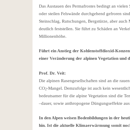
Das Austauen des Permafrostes bedingt an vielen S
oder steilen Felswände durchgehend gefroren sind,
Steinschlag, Rutschungen, Bergstürze, aber auch 
deutlich feststellen. Sie führt zu Schäden an Ver
Millionenhöhe.
Führt ein Anstieg der Kohlenstoffdioxid-Konze
einer Veränderung der alpinen Vegetation und 
Prof. Dr. Veit:
Die alpinen Rasengesellschaften sind an die rauen 
CO
-Mangel. Demzufolge ist auch kein wesentlic
2
bedeutsamer für die alpine Vegetation sind die 
–dauer, sowie anthropogene Düngungseffekte aus I
In den Alpen weisen Bodenbildungen in der heu
hin. Ist die aktuelle Klimaerwärmung somit noc