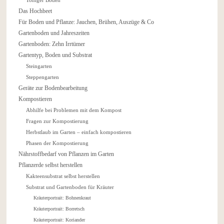
Toniger Boden
Das Hochbeet
Für Boden und Pflanze: Jauchen, Brühen, Auszüge & Co
Gartenboden und Jahreszeiten
Gartenboden: Zehn Irrtümer
Gartentyp, Boden und Substrat
Steingarten
Steppengarten
Geräte zur Bodenbearbeitung
Kompostieren
Abhilfe bei Problemen mit dem Kompost
Fragen zur Kompostierung
Herbstlaub im Garten – einfach kompostieren
Phasen der Kompostierung
Nährstoffbedarf von Pflanzen im Garten
Pflanzerde selbst herstellen
Kakteensubstrat selbst herstellen
Substrat und Gartenboden für Kräuter
Kräuterportrait: Bohnenkraut
Kräuterportrait: Borretsch
Kräuterportrait: Koriander