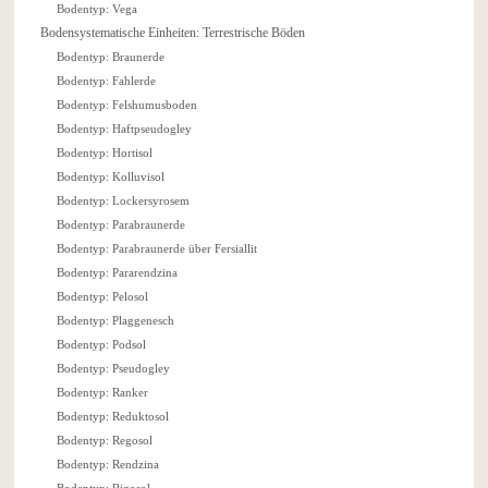
Bodentyp: Vega
Bodensystematische Einheiten: Terrestrische Böden
Bodentyp: Braunerde
Bodentyp: Fahlerde
Bodentyp: Felshumusboden
Bodentyp: Haftpseudogley
Bodentyp: Hortisol
Bodentyp: Kolluvisol
Bodentyp: Lockersyrosem
Bodentyp: Parabraunerde
Bodentyp: Parabraunerde über Fersiallit
Bodentyp: Pararendzina
Bodentyp: Pelosol
Bodentyp: Plaggenesch
Bodentyp: Podsol
Bodentyp: Pseudogley
Bodentyp: Ranker
Bodentyp: Reduktosol
Bodentyp: Regosol
Bodentyp: Rendzina