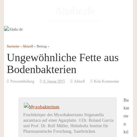
Ahabc.de
Das Magazin für Boden und Garten
Startseite
»
Aktuell
» Beitrag »
Ungewöhnliche Fette aus
Bodenbakterien
Pressemitteilung
6. Januar 2015
Aktuell
Kein Kommentar
Ba
kte
Fruchtkörper des Myxobakteriums Stigmatella
rie
aurantiaca auf einer Agarplatte. ©Dr. Roland Garcia
n
und Prof. Dr. Rolf Müller, Helmholtz Institut für
Pharmazeutische Forschung, Saarbrücken.
kö