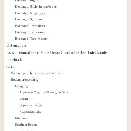
Bodentyp: Rigosol
Bodentyp: Skeletthumusboden
Bodentyp: Stagnogley
Bodentyp: Syrosem
Bodentyp: Terra fusca
Bodentyp: Terra rossa
Bodentyp: Tschernosem
Datenschutz
Es war einmal oder: Eine kleine Geschichte der Bodenkunde
Facebook
Garten
Bodeneigenschaften: Schnell getestet
Bodenverbesserung
Düngung
Allgemeine Tipps zur Düngung im Garten
Dünger
Organische Dünger
Pflanzennährstoffe
Mulchen
Sandiger Boden