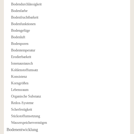
Bodendurchlässigkeit
Bodenfarbe
Bodenfruchtbarkeit
Bodenfunktionen
Bodengefüge
Bodenluft
Bodenporen
Bodentemperatur
Erodierbarkeit
Ionenaustausch
Kohlenstoffumsatz
Konsistenz
Korngrößen
Lebensraum
Organische Substanz
Redox-Systeme
Scherfestigkeit
Stickstoffumsetzung
Wasserspeichervermögen
Bodenentwicklung