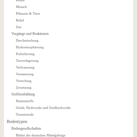
Klima
Mensch
Pflanzen & Tiere
Relief
Zeit
Vorgänge und Reaktionen
Durchmischung
Hydromorphierung
Podsolierung
Tonverlagerung
Verbraunung
Versauerung
Vertorfung
Zersetzung
Stoffneubildung
Huminstoffe
Oxide, Hydroxide und Oxidhydroxide
Tonminerale
Bodentypen
Bodengesellschaften
Böden der deutschen Mittelgebirge