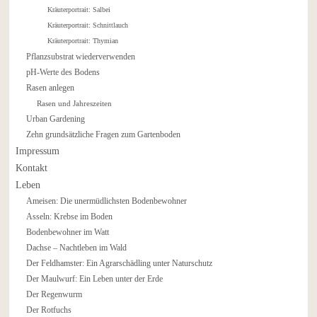
Kräuterportrait: Salbei
Kräuterportrait: Schnittlauch
Kräuterportrait: Thymian
Pflanzsubstrat wiederverwenden
pH-Werte des Bodens
Rasen anlegen
Rasen und Jahreszeiten
Urban Gardening
Zehn grundsätzliche Fragen zum Gartenboden
Impressum
Kontakt
Leben
Ameisen: Die unermüdlichsten Bodenbewohner
Asseln: Krebse im Boden
Bodenbewohner im Watt
Dachse – Nachtleben im Wald
Der Feldhamster: Ein Agrarschädling unter Naturschutz
Der Maulwurf: Ein Leben unter der Erde
Der Regenwurm
Der Rotfuchs