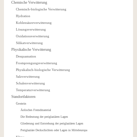
Chemische Verwitterung
Chemisch-biologische Verwitterung
Hydration
Kohlensäureverwitterung
Lösungsverwitterung
Oxidationsverwitterung
Silikatverwitterung
Physikalische Verwitterung
Desquamation
Frostsprengungsverwitterung
Physikalisch-biologische Verwitterung
Salzverwitterung
Schalenverwitterung
Temperaturverwitterung
Standortfaktoren
Gestein
Äolisches Fremdmaterial
Die Bedeutung der periglaziären Lagen
Gliederung und Entstehung der periglaziären Lagen
Periglaziäre Deckschichten oder Lagen in Mitteleuropa