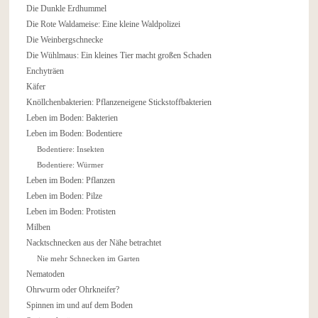
Die Dunkle Erdhummel
Die Rote Waldameise: Eine kleine Waldpolizei
Die Weinbergschnecke
Die Wühlmaus: Ein kleines Tier macht großen Schaden
Enchyträen
Käfer
Knöllchenbakterien: Pflanzeneigene Stickstoffbakterien
Leben im Boden: Bakterien
Leben im Boden: Bodentiere
Bodentiere: Insekten
Bodentiere: Würmer
Leben im Boden: Pflanzen
Leben im Boden: Pilze
Leben im Boden: Protisten
Milben
Nacktschnecken aus der Nähe betrachtet
Nie mehr Schnecken im Garten
Nematoden
Ohrwurm oder Ohrkneifer?
Spinnen im und auf dem Boden