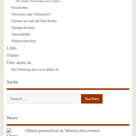
Nie mehr Schnecken im Garten
Nematoden
Ohrwurm oder Ohrkneifer?
Spinnen im und auf dem Boden
Springschwänze
Tausendfüßer
Wimperntierchen
Links
Twitter
Über ahabc.de
Ihre Werbung auf www.ahabc.de
Suche
News
Oldest permafrost in Siberia discovered