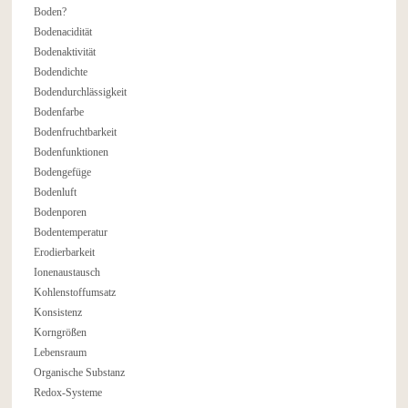
Boden?
Bodenacidität
Bodenaktivität
Bodendichte
Bodendurchlässigkeit
Bodenfarbe
Bodenfruchtbarkeit
Bodenfunktionen
Bodengefüge
Bodenluft
Bodenporen
Bodentemperatur
Erodierbarkeit
Ionenaustausch
Kohlenstoffumsatz
Konsistenz
Korngrößen
Lebensraum
Organische Substanz
Redox-Systeme