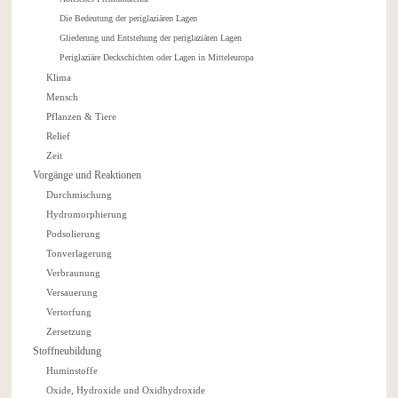
Die Bedeutung der periglaziären Lagen
Gliederung und Entstehung der periglaziären Lagen
Periglaziäre Deckschichten oder Lagen in Mitteleuropa
Klima
Mensch
Pflanzen & Tiere
Relief
Zeit
Vorgänge und Reaktionen
Durchmischung
Hydromorphierung
Podsolierung
Tonverlagerung
Verbraunung
Versauerung
Vertorfung
Zersetzung
Stoffneubildung
Huminstoffe
Oxide, Hydroxide und Oxidhydroxide