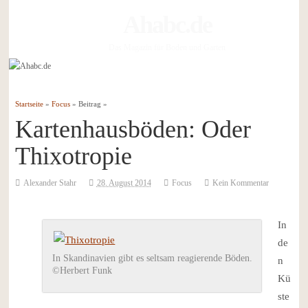
Ahabc.de
Das Magazin für Boden und Garten
Startseite
»
Focus
» Beitrag »
Kartenhausböden: Oder
Thixotropie
Alexander Stahr
28. August 2014
Focus
Kein Kommentar
In
de
In Skandinavien gibt es seltsam reagierende Böden.
n
©Herbert Funk
Kü
ste