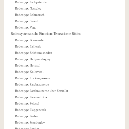
Bodentyp: Kalkpaternia
Bodentyp: Nassgley
Bodentyp: Rohmarsch
Bodentyp: Strand
Bodentyp: Vega
Bodensystematische Einheiten: Terrestrische Böden
Bodentyp: Braunerde
Bodentyp: Fahlerde
Bodentyp: Felshumusboden
Bodentyp: Haftpseudogley
Bodentyp: Hortisol
Bodentyp: Kolluvisol
Bodentyp: Lockersyrosem
Bodentyp: Parabraunerde
Bodentyp: Parabraunerde über Fersiallit
Bodentyp: Pararendzina
Bodentyp: Pelosol
Bodentyp: Plaggenesch
Bodentyp: Podsol
Bodentyp: Pseudogley
Bodentyp: Ranker