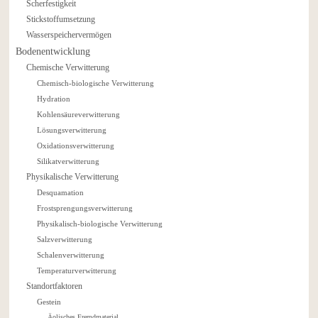
Scherfestigkeit
Stickstoffumsetzung
Wasserspeichervermögen
Bodenentwicklung
Chemische Verwitterung
Chemisch-biologische Verwitterung
Hydration
Kohlensäureverwitterung
Lösungsverwitterung
Oxidationsverwitterung
Silikatverwitterung
Physikalische Verwitterung
Desquamation
Frostsprengungsverwitterung
Physikalisch-biologische Verwitterung
Salzverwitterung
Schalenverwitterung
Temperaturverwitterung
Standortfaktoren
Gestein
Äolisches Fremdmaterial