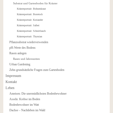
Substrat und Gartenboden für Kräuter
Kräuterportrait: Bohnenkraut
Kräuterportrait: Borretsch
Kräuterportrait: Koriander
Kräuterportrait: Salbei
Kräuterportrait: Schnittlauch
Kräuterportrait: Thymian
Pflanzsubstrat wiederverwenden
pH-Werte des Bodens
Rasen anlegen
Rasen und Jahreszeiten
Urban Gardening
Zehn grundsätzliche Fragen zum Gartenboden
Impressum
Kontakt
Leben
Ameisen: Die unermüdlichsten Bodenbewohner
Asseln: Krebse im Boden
Bodenbewohner im Watt
Dachse – Nachtleben im Wald