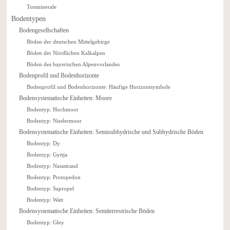
Tonminerale
Bodentypen
Bodengesellschaften
Böden der deutschen Mittelgebirge
Böden der Nördlichen Kalkalpen
Böden des bayerischen Alpenvorlandes
Bodenprofil und Bodenhorizonte
Bodenprofil und Bodenhorizonte: Häufige Horizontsymbole
Bodensystematische Einheiten: Moore
Bodentyp: Hochmoor
Bodentyp: Niedermoor
Bodensystematische Einheiten: Semisubhydrische und Subhydrische Böden
Bodentyp: Dy
Bodentyp: Gyttja
Bodentyp: Nassstrand
Bodentyp: Protopedon
Bodentyp: Sapropel
Bodentyp: Watt
Bodensystematische Einheiten: Semiterrestrische Böden
Bodentyp: Gley