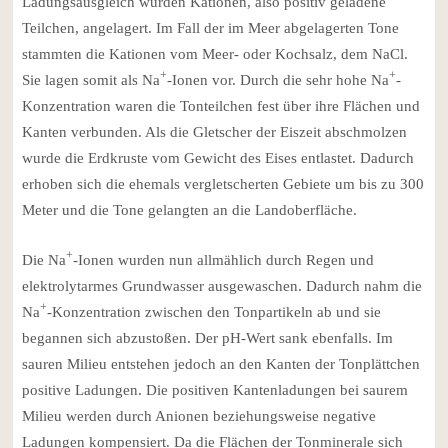
Ladungsausgleich wurden Kationen, also positiv geladene
Teilchen, angelagert. Im Fall der im Meer abgelagerten Tone
stammten die Kationen vom Meer- oder Kochsalz, dem NaCl.
+
+
Sie lagen somit als Na
-Ionen vor. Durch die sehr hohe Na
-
Konzentration waren die Tonteilchen fest über ihre Flächen und
Kanten verbunden. Als die Gletscher der Eiszeit abschmolzen
wurde die Erdkruste vom Gewicht des Eises entlastet. Dadurch
erhoben sich die ehemals vergletscherten Gebiete um bis zu 300
Meter und die Tone gelangten an die Landoberfläche.
+
Die Na
-Ionen wurden nun allmählich durch Regen und
elektrolytarmes Grundwasser ausgewaschen. Dadurch nahm die
+
Na
-Konzentration zwischen den Tonpartikeln ab und sie
begannen sich abzustoßen. Der pH-Wert sank ebenfalls. Im
sauren Milieu entstehen jedoch an den Kanten der Tonplättchen
positive Ladungen. Die positiven Kantenladungen bei saurem
Milieu werden durch Anionen beziehungsweise negative
Ladungen kompensiert. Da die Flächen der Tonminerale sich