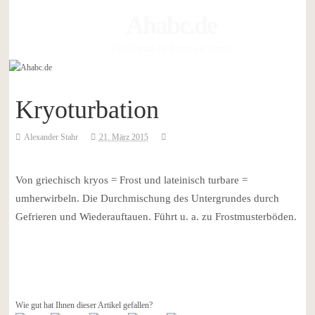
Ahabc.de
Das Magazin für Boden und Garten
Kryoturbation
Alexander Stahr
21. März 2015
Von griechisch kryos = Frost und lateinisch turbare =
umherwirbeln. Die Durchmischung des Untergrundes durch
Gefrieren und Wiederauftauen. Führt u. a. zu Frostmusterböden.
Wie gut hat Ihnen dieser Artikel gefallen?