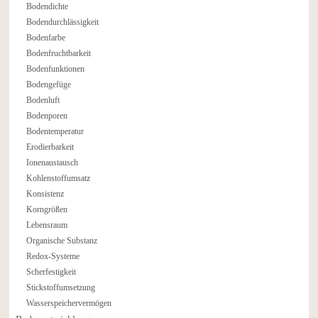
Bodendichte
Bodendurchlässigkeit
Bodenfarbe
Bodenfruchtbarkeit
Bodenfunktionen
Bodengefüge
Bodenluft
Bodenporen
Bodentemperatur
Erodierbarkeit
Ionenaustausch
Kohlenstoffumsatz
Konsistenz
Korngrößen
Lebensraum
Organische Substanz
Redox-Systeme
Scherfestigkeit
Stickstoffumsetzung
Wasserspeichervermögen