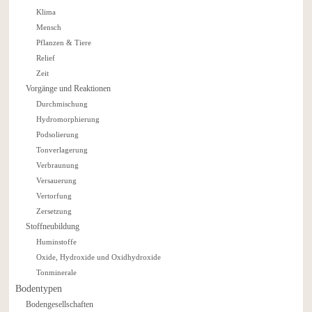
Klima
Mensch
Pflanzen & Tiere
Relief
Zeit
Vorgänge und Reaktionen
Durchmischung
Hydromorphierung
Podsolierung
Tonverlagerung
Verbraunung
Versauerung
Vertorfung
Zersetzung
Stoffneubildung
Huminstoffe
Oxide, Hydroxide und Oxidhydroxide
Tonminerale
Bodentypen
Bodengesellschaften