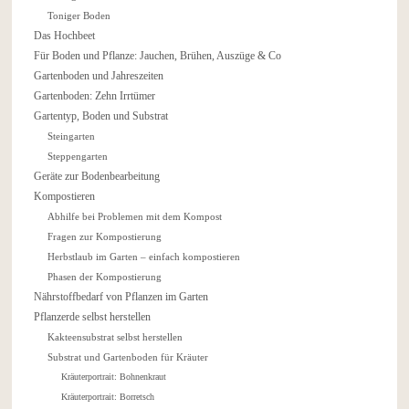
Toniger Boden
Das Hochbeet
Für Boden und Pflanze: Jauchen, Brühen, Auszüge & Co
Gartenboden und Jahreszeiten
Gartenboden: Zehn Irrtümer
Gartentyp, Boden und Substrat
Steingarten
Steppengarten
Geräte zur Bodenbearbeitung
Kompostieren
Abhilfe bei Problemen mit dem Kompost
Fragen zur Kompostierung
Herbstlaub im Garten – einfach kompostieren
Phasen der Kompostierung
Nährstoffbedarf von Pflanzen im Garten
Pflanzerde selbst herstellen
Kakteensubstrat selbst herstellen
Substrat und Gartenboden für Kräuter
Kräuterportrait: Bohnenkraut
Kräuterportrait: Borretsch