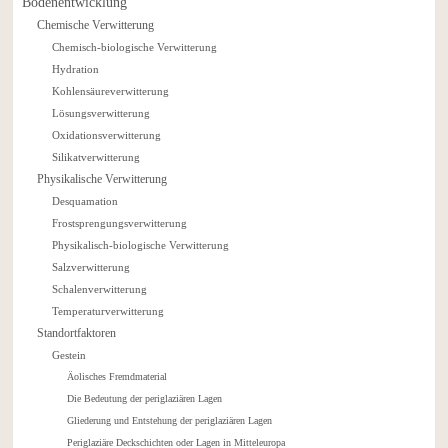
Bodenentwicklung
Chemische Verwitterung
Chemisch-biologische Verwitterung
Hydration
Kohlensäureverwitterung
Lösungsverwitterung
Oxidationsverwitterung
Silikatverwitterung
Physikalische Verwitterung
Desquamation
Frostsprengungsverwitterung
Physikalisch-biologische Verwitterung
Salzverwitterung
Schalenverwitterung
Temperaturverwitterung
Standortfaktoren
Gestein
Äolisches Fremdmaterial
Die Bedeutung der periglaziären Lagen
Gliederung und Entstehung der periglaziären Lagen
Periglaziäre Deckschichten oder Lagen in Mitteleuropa