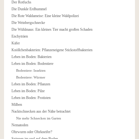
Der Rotfuchs
Die Dunkle Erdhummel
Die Rote Waldameise: Eine kleine Waldpolizei
Die Weinbergschnecke
Die Wühlmaus: Ein kleines Tier macht großen Schaden
Enchyträen
Käfer
Knöllchenbakterien: Pflanzeneigene Stickstoffbakterien
Leben im Boden: Bakterien
Leben im Boden: Bodentiere
Bodentiere: Insekten
Bodentiere: Würmer
Leben im Boden: Pflanzen
Leben im Boden: Pilze
Leben im Boden: Protisten
Milben
Nacktschnecken aus der Nähe betrachtet
Nie mehr Schnecken im Garten
Nematoden
Ohrwurm oder Ohrkneifer?
Spinnen im und auf dem Boden