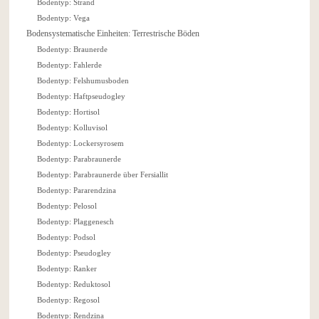
Bodentyp: Strand
Bodentyp: Vega
Bodensystematische Einheiten: Terrestrische Böden
Bodentyp: Braunerde
Bodentyp: Fahlerde
Bodentyp: Felshumusboden
Bodentyp: Haftpseudogley
Bodentyp: Hortisol
Bodentyp: Kolluvisol
Bodentyp: Lockersyrosem
Bodentyp: Parabraunerde
Bodentyp: Parabraunerde über Fersiallit
Bodentyp: Pararendzina
Bodentyp: Pelosol
Bodentyp: Plaggenesch
Bodentyp: Podsol
Bodentyp: Pseudogley
Bodentyp: Ranker
Bodentyp: Reduktosol
Bodentyp: Regosol
Bodentyp: Rendzina