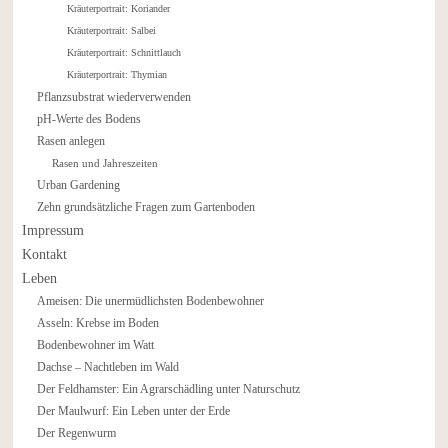
Kräuterportrait: Koriander
Kräuterportrait: Salbei
Kräuterportrait: Schnittlauch
Kräuterportrait: Thymian
Pflanzsubstrat wiederverwenden
pH-Werte des Bodens
Rasen anlegen
Rasen und Jahreszeiten
Urban Gardening
Zehn grundsätzliche Fragen zum Gartenboden
Impressum
Kontakt
Leben
Ameisen: Die unermüdlichsten Bodenbewohner
Asseln: Krebse im Boden
Bodenbewohner im Watt
Dachse – Nachtleben im Wald
Der Feldhamster: Ein Agrarschädling unter Naturschutz
Der Maulwurf: Ein Leben unter der Erde
Der Regenwurm