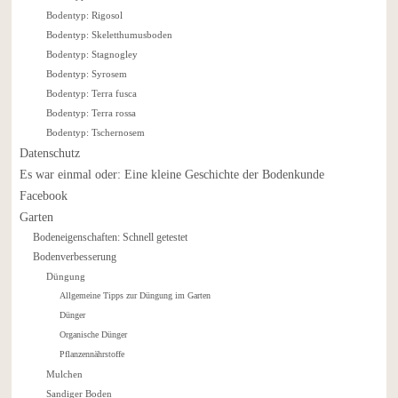
Bodentyp: Rigosol
Bodentyp: Skeletthumusboden
Bodentyp: Stagnogley
Bodentyp: Syrosem
Bodentyp: Terra fusca
Bodentyp: Terra rossa
Bodentyp: Tschernosem
Datenschutz
Es war einmal oder: Eine kleine Geschichte der Bodenkunde
Facebook
Garten
Bodeneigenschaften: Schnell getestet
Bodenverbesserung
Düngung
Allgemeine Tipps zur Düngung im Garten
Dünger
Organische Dünger
Pflanzennährstoffe
Mulchen
Sandiger Boden