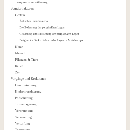
Temperaturverwitterung
Standortfaktoren
Gestein
Äolisches Fremdmaterial
Die Bedeutung der periglaziären Lagen
Gliederung und Entstehung der periglaziären Lagen
Periglaziäre Deckschichten oder Lagen in Mitteleuropa
Klima
Mensch
Pflanzen & Tiere
Relief
Zeit
Vorgänge und Reaktionen
Durchmischung
Hydromorphierung
Podsolierung
Tonverlagerung
Verbraunung
Versauerung
Vertorfung
Zersetzung