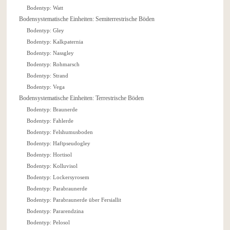
Bodentyp: Watt
Bodensystematische Einheiten: Semiterrestrische Böden
Bodentyp: Gley
Bodentyp: Kalkpaternia
Bodentyp: Nassgley
Bodentyp: Rohmarsch
Bodentyp: Strand
Bodentyp: Vega
Bodensystematische Einheiten: Terrestrische Böden
Bodentyp: Braunerde
Bodentyp: Fahlerde
Bodentyp: Felshumusboden
Bodentyp: Haftpseudogley
Bodentyp: Hortisol
Bodentyp: Kolluvisol
Bodentyp: Lockersyrosem
Bodentyp: Parabraunerde
Bodentyp: Parabraunerde über Fersiallit
Bodentyp: Pararendzina
Bodentyp: Pelosol