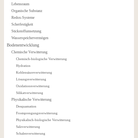
Lebensraum
Organische Substanz
Redox-Systeme
Scherfestigkeit
Stickstoffumsetzung
Wasserspeichervermögen
Bodenentwicklung
Chemische Verwitterung
Chemisch-biologische Verwitterung
Hydration
Kohlensäureverwitterung
Lösungsverwitterung
Oxidationsverwitterung
Silikatverwitterung
Physikalische Verwitterung
Desquamation
Frostsprengungsverwitterung
Physikalisch-biologische Verwitterung
Salzverwitterung
Schalenverwitterung