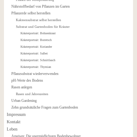
Nährstoffbedarf von Pflanzen im Garten
Pflanzerde selbst herstellen
Kakteensubstrat selbst herstellen
Substrat und Gartenboden für Kräuter
Kräuterportrait: Bohnenkraut
Kräuterportrait: Borretsch
Kräuterportrait: Koriander
Kräuterportrait: Salbei
Kräuterportrait: Schnittlauch
Kräuterportrait: Thymian
Pflanzsubstrat wiederverwenden
pH-Werte des Bodens
Rasen anlegen
Rasen und Jahreszeiten
Urban Gardening
Zehn grundsätzliche Fragen zum Gartenboden
Impressum
Kontakt
Leben
Ameisen: Die unermüdlichsten Bodenbewohner