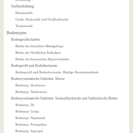
Stoffneubildung
Huminstoffe
Oxide, Hydroxide und Oxidhydroxide
Tonminerale
Bodentypen
Bodengesellschaften
Böden der deutschen Mittelgebirge
Böden der Nördlichen Kalkalpen
Böden des bayerischen Alpenvorlandes
Bodenprofil und Bodenhorizonte
Bodenprofil und Bodenhorizonte: Häufige Horizontsymbole
Bodensystematische Einheiten: Moore
Bodentyp: Hochmoor
Bodentyp: Niedermoor
Bodensystematische Einheiten: Semisubhydrische und Subhydrische Böden
Bodentyp: Dy
Bodentyp: Gyttja
Bodentyp: Nassstrand
Bodentyp: Protopedon
Bodentyp: Sapropel