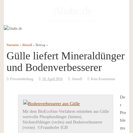
Ahabc.de
Das Magazin für Boden und Garten
Startseite
»
Aktuell
» Beitrag »
Gülle liefert Mineraldünger
und Bodenverbesserer
Pressemitteilung
18. April 2016
Aktuell
Kein Kommentar
De
r
Mit dem BioEcoSim-Verfahren entstehen aus Gülle
Pro
wertvolle Phosphordünger (hinten),
ble
Stickstoffdünger (rechts) und Bodenverbesserer
(vorne). ©Fraunhofer IGB
ms