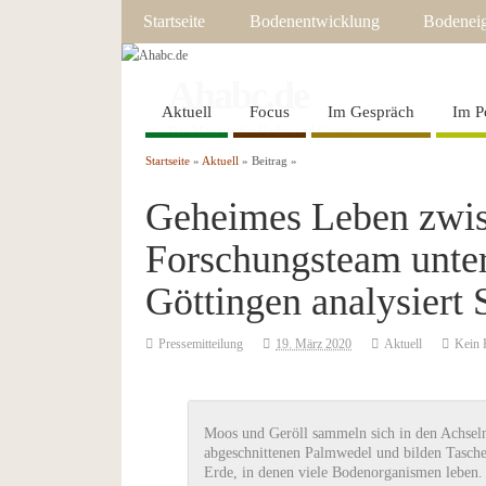
Startseite
Bodenentwicklung
Bodeneig
Ahabc.de
Aktuell
Focus
Im Gespräch
Im P
Das Magazin für Boden und Garten
Startseite
»
Aktuell
» Beitrag »
Geheimes Leben zwi
Forschungsteam unter
Göttingen analysier
Pressemitteilung
19. März 2020
Aktuell
Kein
Moos und Geröll sammeln sich in den Achsel
abgeschnittenen Palmwedel und bilden Tasch
Erde, in denen viele Bodenorganismen leben