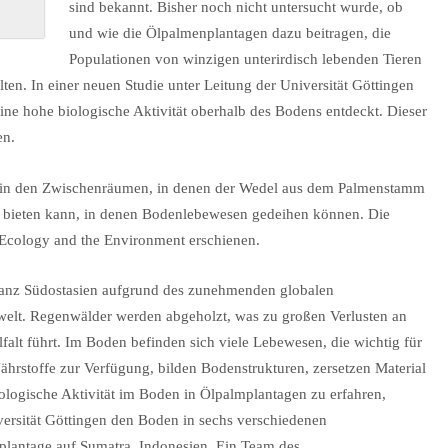
sind bekannt. Bisher noch nicht untersucht wurde, ob
und wie die Ölpalmenplantagen dazu beitragen, die
Populationen von winzigen unterirdisch lebenden Tieren
en. In einer neuen Studie unter Leitung der Universität Göttingen
ine hohe biologische Aktivität oberhalb des Bodens entdeckt. Dieser
en.
en in den Zwischenräumen, in denen der Wedel aus dem Palmenstamm
e bieten kann, in denen Bodenlebewesen gedeihen können. Die
in Ecology and the Environment erschienen.
ganz Südostasien aufgrund des zunehmenden globalen
elt. Regenwälder werden abgeholzt, was zu großen Verlusten an
lfalt führt. Im Boden befinden sich viele Lebewesen, die wichtig für
ährstoffe zur Verfügung, bilden Bodenstrukturen, zersetzen Material
logische Aktivität im Boden in Ölpalmplantagen zu erfahren,
versität Göttingen den Boden in sechs verschiedenen
plantage auf Sumatra, Indonesien. Ein Team des