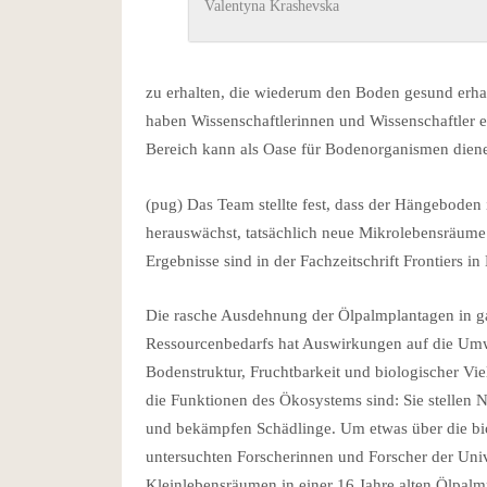
Valentyna Krashevska
zu erhalten, die wiederum den Boden gesund erhalt
haben Wissenschaftlerinnen und Wissenschaftler e
Bereich kann als Oase für Bodenorganismen dien
(pug) Das Team stellte fest, dass der Hängebod
herauswächst, tatsächlich neue Mikrolebensräum
Ergebnisse sind in der Fachzeitschrift Frontiers 
Die rasche Ausdehnung der Ölpalmplantagen in 
Ressourcenbedarfs hat Auswirkungen auf die Umw
Bodenstruktur, Fruchtbarkeit und biologischer Vie
die Funktionen des Ökosystems sind: Sie stellen N
und bekämpfen Schädlinge. Um etwas über die bio
untersuchten Forscherinnen und Forscher der Uni
Kleinlebensräumen in einer 16 Jahre alten Ölpalm