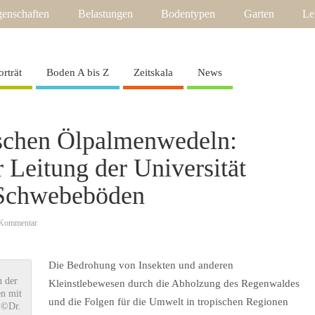
enschaften
Belastungen
Bodentypen
Garten
Le
orträt
Boden A bis Z
Zeitskala
News
schen Ölpalmenwedeln:
 Leitung der Universität
t Schwebeböden
 Kommentar
Die Bedrohung von Insekten und anderen
n der
Kleinstlebewesen durch die Abholzung des Regenwaldes
en mit
und die Folgen für die Umwelt in tropischen Regionen
. ©Dr.