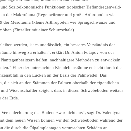
und Sozioökonomische Funktionen tropischer Tieflandregenwald-
duen der Makrofauna (Regenwürmer und große Arthropoden wie
29 der Mesofauna (kleine Arthropoden wie Springschwänze und
ben (Einzeller mit einer Schutzschale).
eiben werden, ist es unerlässlich, ein besseres Verständnis der
sräume hinweg zu erhalten“, erklärt Dr. Anton Potapov von der
 Plantagenbesitzern helfen, nachhaltigere Methoden zu entwickeln,
lten.“ Einer der untersuchten Kleinlebensräume entsteht durch die
enabfall in den Lücken an der Basis der Palmwedel. Das
ten, die sich an den Stämmen der Palmen oberhalb der eigentlichen
 und Wissenschaftler zeigten, dass in diesen Schwebeböden weitaus
 der Erde.
 Verschlechterung des Bodens zwar nicht aus“, sagt Dr. Valentyna
r mit dem neuen Wissen können wir den Schwebeboden während der
ann die durch die Ölpalmplantagen verursachten Schäden an