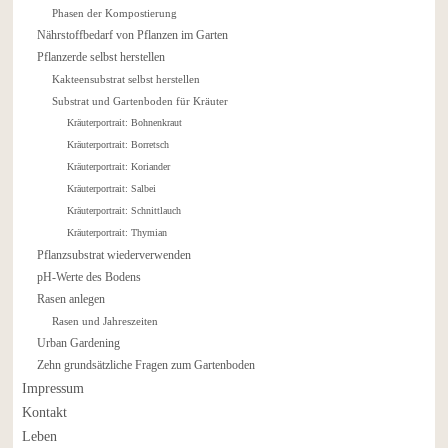
Phasen der Kompostierung
Nährstoffbedarf von Pflanzen im Garten
Pflanzerde selbst herstellen
Kakteensubstrat selbst herstellen
Substrat und Gartenboden für Kräuter
Kräuterportrait: Bohnenkraut
Kräuterportrait: Borretsch
Kräuterportrait: Koriander
Kräuterportrait: Salbei
Kräuterportrait: Schnittlauch
Kräuterportrait: Thymian
Pflanzsubstrat wiederverwenden
pH-Werte des Bodens
Rasen anlegen
Rasen und Jahreszeiten
Urban Gardening
Zehn grundsätzliche Fragen zum Gartenboden
Impressum
Kontakt
Leben