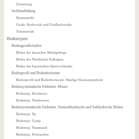
Zersetzung
Stoffneubildung
Huminstoffe
Oxide, Hydroxide und Oxidhydroxide
Tonminerale
Bodentypen
Bodengesellschaften
Böden der deutschen Mittelgebirge
Böden der Nördlichen Kalkalpen
Böden des bayerischen Alpenvorlandes
Bodenprofil und Bodenhorizonte
Bodenprofil und Bodenhorizonte: Häufige Horizontsymbole
Bodensystematische Einheiten: Moore
Bodentyp: Hochmoor
Bodentyp: Niedermoor
Bodensystematische Einheiten: Semisubhydrische und Subhydrische Böden
Bodentyp: Dy
Bodentyp: Gyttja
Bodentyp: Nassstrand
Bodentyp: Protopedon