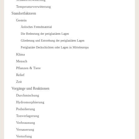
Temperaturverwitterung
Standortfaktoren
Gestein
Äolisches Fremdmaterial
Die Bedeutung der periglaziären Lagen
Gliederung und Entstehung der periglaziären Lagen
Periglaziäre Deckschichten oder Lagen in Mitteleuropa
Klima
Mensch
Pflanzen & Tiere
Relief
Zeit
Vorgänge und Reaktionen
Durchmischung
Hydromorphierung
Podsolierung
Tonverlagerung
Verbraunung
Versauerung
Vertorfung