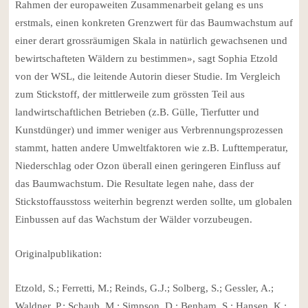
Rahmen der europaweiten Zusammenarbeit gelang es uns
erstmals, einen konkreten Grenzwert für das Baumwachstum auf
einer derart grossräumigen Skala in natürlich gewachsenen und
bewirtschafteten Wäldern zu bestimmen», sagt Sophia Etzold
von der WSL, die leitende Autorin dieser Studie. Im Vergleich
zum Stickstoff, der mittlerweile zum grössten Teil aus
landwirtschaftlichen Betrieben (z.B. Gülle, Tierfutter und
Kunstdünger) und immer weniger aus Verbrennungsprozessen
stammt, hatten andere Umweltfaktoren wie z.B. Lufttemperatur,
Niederschlag oder Ozon überall einen geringeren Einfluss auf
das Baumwachstum. Die Resultate legen nahe, dass der
Stickstoffausstoss weiterhin begrenzt werden sollte, um globalen
Einbussen auf das Wachstum der Wälder vorzubeugen.
Originalpublikation:
Etzold, S.; Ferretti, M.; Reinds, G.J.; Solberg, S.; Gessler, A.;
Waldner, P.; Schaub, M.; Simpson, D.; Benham, S.; Hansen, K.;