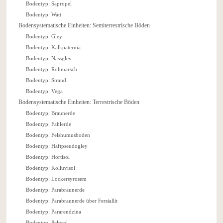
Bodentyp: Sapropel
Bodentyp: Watt
Bodensystematische Einheiten: Semiterrestrische Böden
Bodentyp: Gley
Bodentyp: Kalkpaternia
Bodentyp: Nassgley
Bodentyp: Rohmarsch
Bodentyp: Strand
Bodentyp: Vega
Bodensystematische Einheiten: Terrestrische Böden
Bodentyp: Braunerde
Bodentyp: Fahlerde
Bodentyp: Felshumusboden
Bodentyp: Haftpseudogley
Bodentyp: Hortisol
Bodentyp: Kolluvisol
Bodentyp: Lockersyrosem
Bodentyp: Parabraunerde
Bodentyp: Parabraunerde über Fersiallit
Bodentyp: Pararendzina
Bodentyp: Pelosol