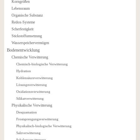
Korngrößen
Lebensraum
Organische Substanz
Redox-Systeme
Scherfestigkeit
Stickstoffumsetzung
Wasserspeichervermögen
Bodenentwicklung
Chemische Verwitterung
Chemisch-biologische Verwitterung
Hydration
Kohlensäureverwitterung
Lösungsverwitterung
Oxidationsverwitterung
Silikatverwitterung
Physikalische Verwitterung
Desquamation
Frostsprengungsverwitterung
Physikalisch-biologische Verwitterung
Salzverwitterung
Schalenverwitterung