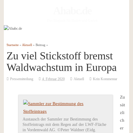
Ahabc.de
Das Magazin für Boden und Garten
Startseite
»
Aktuell
» Beitrag »
Zu viel Stickstoff bremst
Waldwachstum in Europa
Pressemitteilung
4. Februar 2020
Aktuell
Kein Kommentar
Zu
sät
zli
Austausch der Sammler zur Bestimmung des
ch
Stoffeintrags mit dem Regen auf der LWF-Fläche
er
in Vordemwald AG. ©Peter Waldner (Eidg.