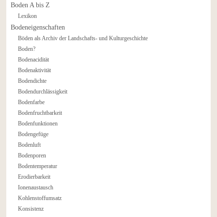
Boden A bis Z
Lexikon
Bodeneigenschaften
Böden als Archiv der Landschafts- und Kulturgeschichte
Boden?
Bodenacidität
Bodenaktivität
Bodendichte
Bodendurchlässigkeit
Bodenfarbe
Bodenfruchtbarkeit
Bodenfunktionen
Bodengefüge
Bodenluft
Bodenporen
Bodentemperatur
Erodierbarkeit
Ionenaustausch
Kohlenstoffumsatz
Konsistenz