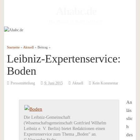
Ahabc.de
Das Magazin für Boden und Garten
Startseite
»
Aktuell
» Beitrag »
Leibniz-Expertenservice:
Boden
Pressemitteilung
9. Juni 2015
Aktuell
Kein Kommentar
An
läs
Die Leibniz-Gemeinschaft
slic
(Wissenschaftsgemeinschaft Gottfried Wilhelm
h
Leibniz e. V. Berlin) bietet Redaktionen einen
Expertenservice zum Thema „Boden“ an.
des
©Alexander Stahr