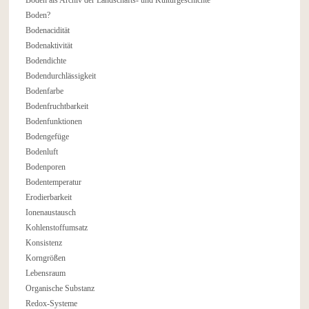
Boden?
Bodenacidität
Bodenaktivität
Bodendichte
Bodendurchlässigkeit
Bodenfarbe
Bodenfruchtbarkeit
Bodenfunktionen
Bodengefüge
Bodenluft
Bodenporen
Bodentemperatur
Erodierbarkeit
Ionenaustausch
Kohlenstoffumsatz
Konsistenz
Korngrößen
Lebensraum
Organische Substanz
Redox-Systeme