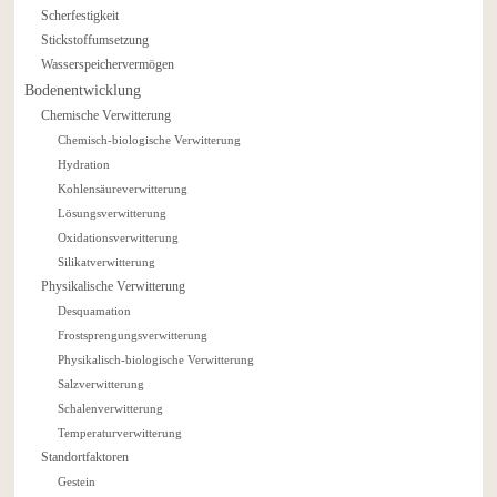
Scherfestigkeit
Stickstoffumsetzung
Wasserspeichervermögen
Bodenentwicklung
Chemische Verwitterung
Chemisch-biologische Verwitterung
Hydration
Kohlensäureverwitterung
Lösungsverwitterung
Oxidationsverwitterung
Silikatverwitterung
Physikalische Verwitterung
Desquamation
Frostsprengungsverwitterung
Physikalisch-biologische Verwitterung
Salzverwitterung
Schalenverwitterung
Temperaturverwitterung
Standortfaktoren
Gestein