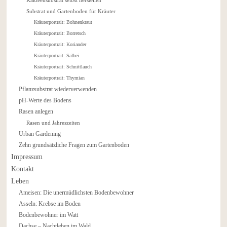
Substrat und Gartenboden für Kräuter
Kräuterportrait: Bohnenkraut
Kräuterportrait: Borretsch
Kräuterportrait: Koriander
Kräuterportrait: Salbei
Kräuterportrait: Schnittlauch
Kräuterportrait: Thymian
Pflanzsubstrat wiederverwenden
pH-Werte des Bodens
Rasen anlegen
Rasen und Jahreszeiten
Urban Gardening
Zehn grundsätzliche Fragen zum Gartenboden
Impressum
Kontakt
Leben
Ameisen: Die unermüdlichsten Bodenbewohner
Asseln: Krebse im Boden
Bodenbewohner im Watt
Dachse – Nachtleben im Wald