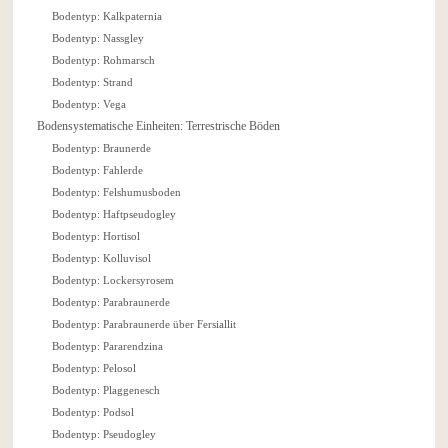
Bodentyp: Kalkpaternia
Bodentyp: Nassgley
Bodentyp: Rohmarsch
Bodentyp: Strand
Bodentyp: Vega
Bodensystematische Einheiten: Terrestrische Böden
Bodentyp: Braunerde
Bodentyp: Fahlerde
Bodentyp: Felshumusboden
Bodentyp: Haftpseudogley
Bodentyp: Hortisol
Bodentyp: Kolluvisol
Bodentyp: Lockersyrosem
Bodentyp: Parabraunerde
Bodentyp: Parabraunerde über Fersiallit
Bodentyp: Pararendzina
Bodentyp: Pelosol
Bodentyp: Plaggenesch
Bodentyp: Podsol
Bodentyp: Pseudogley