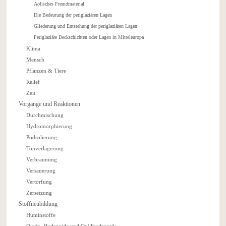
Äolisches Fremdmaterial
Die Bedeutung der periglaziären Lagen
Gliederung und Entstehung der periglaziären Lagen
Periglaziäre Deckschichten oder Lagen in Mitteleuropa
Klima
Mensch
Pflanzen & Tiere
Relief
Zeit
Vorgänge und Reaktionen
Durchmischung
Hydromorphierung
Podsolierung
Tonverlagerung
Verbraunung
Versauerung
Vertorfung
Zersetzung
Stoffneubildung
Huminstoffe
Oxide, Hydroxide und Oxidhydroxide