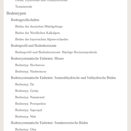
Tonminerale
Bodentypen
Bodengesellschaften
Böden der deutschen Mittelgebirge
Böden der Nördlichen Kalkalpen
Böden des bayerischen Alpenvorlandes
Bodenprofil und Bodenhorizonte
Bodenprofil und Bodenhorizonte: Häufige Horizontsymbole
Bodensystematische Einheiten: Moore
Bodentyp: Hochmoor
Bodentyp: Niedermoor
Bodensystematische Einheiten: Semisubhydrische und Subhydrische Böden
Bodentyp: Dy
Bodentyp: Gyttja
Bodentyp: Nassstrand
Bodentyp: Protopedon
Bodentyp: Sapropel
Bodentyp: Watt
Bodensystematische Einheiten: Semiterrestrische Böden
Bodentyp: Gley