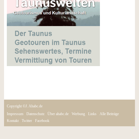
Copyright ©J. Ahabc.de
Impressum
Datenschutz
Über ahabc.de
Werbung
Links
Alle Beiträge
Kontakt
Twitter
Facebook