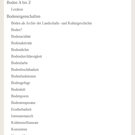
Boden A bis Z
Lexikon
Bodeneigenschaften
Böden als Archiv der Landschafts- und Kulturgeschichte
Boden?
Bodenacidität
Bodenaktivität
Bodendichte
Bodendurchlässigkeit
Bodenfarbe
Bodenfruchtbarkeit
Bodenfunktionen
Bodengefüge
Bodenluft
Bodenporen
Bodentemperatur
Erodierbarkeit
Ionenaustausch
Kohlenstoffumsatz
Konsistenz