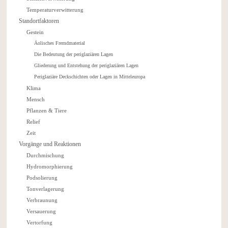
Temperaturverwitterung
Standortfaktoren
Gestein
Äolisches Fremdmaterial
Die Bedeutung der periglaziären Lagen
Gliederung und Entstehung der periglaziären Lagen
Periglaziäre Deckschichten oder Lagen in Mitteleuropa
Klima
Mensch
Pflanzen & Tiere
Relief
Zeit
Vorgänge und Reaktionen
Durchmischung
Hydromorphierung
Podsolierung
Tonverlagerung
Verbraunung
Versauerung
Vertorfung