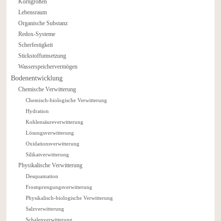
Korngrößen
Lebensraum
Organische Substanz
Redox-Systeme
Scherfestigkeit
Stickstoffumsetzung
Wasserspeichervermögen
Bodenentwicklung
Chemische Verwitterung
Chemisch-biologische Verwitterung
Hydration
Kohlensäureverwitterung
Lösungsverwitterung
Oxidationsverwitterung
Silikatverwitterung
Physikalische Verwitterung
Desquamation
Frostsprengungsverwitterung
Physikalisch-biologische Verwitterung
Salzverwitterung
Schalenverwitterung