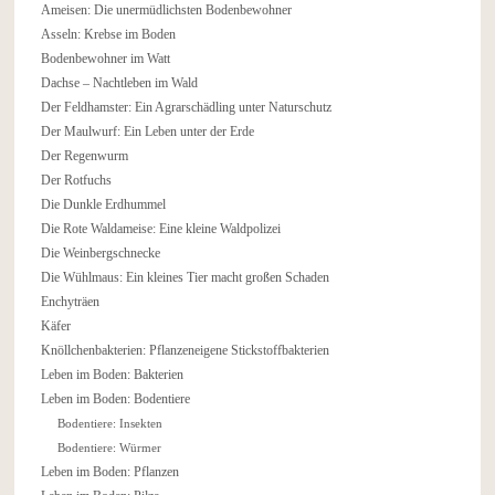
Ameisen: Die unermüdlichsten Bodenbewohner
Asseln: Krebse im Boden
Bodenbewohner im Watt
Dachse – Nachtleben im Wald
Der Feldhamster: Ein Agrarschädling unter Naturschutz
Der Maulwurf: Ein Leben unter der Erde
Der Regenwurm
Der Rotfuchs
Die Dunkle Erdhummel
Die Rote Waldameise: Eine kleine Waldpolizei
Die Weinbergschnecke
Die Wühlmaus: Ein kleines Tier macht großen Schaden
Enchyträen
Käfer
Knöllchenbakterien: Pflanzeneigene Stickstoffbakterien
Leben im Boden: Bakterien
Leben im Boden: Bodentiere
Bodentiere: Insekten
Bodentiere: Würmer
Leben im Boden: Pflanzen