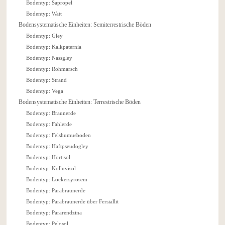
Bodentyp: Sapropel
Bodentyp: Watt
Bodensystematische Einheiten: Semiterrestrische Böden
Bodentyp: Gley
Bodentyp: Kalkpaternia
Bodentyp: Nassgley
Bodentyp: Rohmarsch
Bodentyp: Strand
Bodentyp: Vega
Bodensystematische Einheiten: Terrestrische Böden
Bodentyp: Braunerde
Bodentyp: Fahlerde
Bodentyp: Felshumusboden
Bodentyp: Haftpseudogley
Bodentyp: Hortisol
Bodentyp: Kolluvisol
Bodentyp: Lockersyrosem
Bodentyp: Parabraunerde
Bodentyp: Parabraunerde über Fersiallit
Bodentyp: Pararendzina
Bodentyp: Pelosol