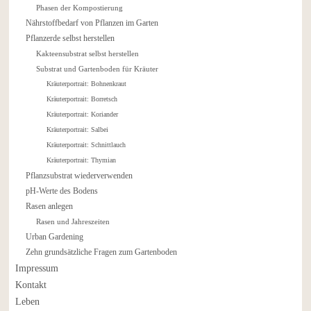
Phasen der Kompostierung
Nährstoffbedarf von Pflanzen im Garten
Pflanzerde selbst herstellen
Kakteensubstrat selbst herstellen
Substrat und Gartenboden für Kräuter
Kräuterportrait: Bohnenkraut
Kräuterportrait: Borretsch
Kräuterportrait: Koriander
Kräuterportrait: Salbei
Kräuterportrait: Schnittlauch
Kräuterportrait: Thymian
Pflanzsubstrat wiederverwenden
pH-Werte des Bodens
Rasen anlegen
Rasen und Jahreszeiten
Urban Gardening
Zehn grundsätzliche Fragen zum Gartenboden
Impressum
Kontakt
Leben