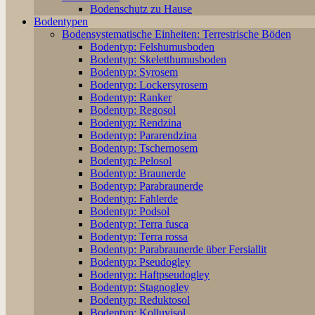
Bodenschutz zu Hause
Bodentypen
Bodensystematische Einheiten: Terrestrische Böden
Bodentyp: Felshumusboden
Bodentyp: Skeletthumusboden
Bodentyp: Syrosem
Bodentyp: Lockersyrosem
Bodentyp: Ranker
Bodentyp: Regosol
Bodentyp: Rendzina
Bodentyp: Pararendzina
Bodentyp: Tschernosem
Bodentyp: Pelosol
Bodentyp: Braunerde
Bodentyp: Parabraunerde
Bodentyp: Fahlerde
Bodentyp: Podsol
Bodentyp: Terra fusca
Bodentyp: Terra rossa
Bodentyp: Parabraunerde über Fersiallit
Bodentyp: Pseudogley
Bodentyp: Haftpseudogley
Bodentyp: Stagnogley
Bodentyp: Reduktosol
Bodentyp: Kolluvisol