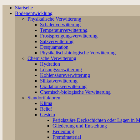
Startseite
Bodenentwicklung
Physikalische Verwitterung
Schalenverwitterung
Temperaturverwitterung
Frostsprengungsverwitterung
Salzverwitterung
Desquamation
Physikalisch-biologische Verwitterung
Chemische Verwitterung
Hydration
Lösungsverwitterung
Kohlensäureverwitterung
Silikatverwitterung
Oxidationsverwitterung
Chemisch-biologische Verwitterung
Standortfaktoren
Klima
Relief
Gestein
Periglaziäre Deckschichten oder Lagen in M
Gliederung und Entstehung
Bedeutung
Fremdmaterial