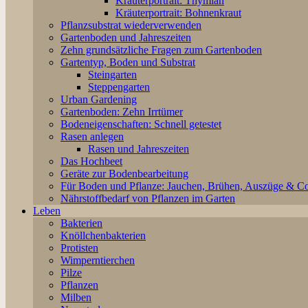
Kräuterportrait: Thymian
Kräuterportrait: Bohnenkraut
Pflanzsubstrat wiederverwenden
Gartenboden und Jahreszeiten
Zehn grundsätzliche Fragen zum Gartenboden
Gartentyp, Boden und Substrat
Steingarten
Steppengarten
Urban Gardening
Gartenboden: Zehn Irrtümer
Bodeneigenschaften: Schnell getestet
Rasen anlegen
Rasen und Jahreszeiten
Das Hochbeet
Geräte zur Bodenbearbeitung
Für Boden und Pflanze: Jauchen, Brühen, Auszüge & C
Nährstoffbedarf von Pflanzen im Garten
Leben
Bakterien
Knöllchenbakterien
Protisten
Wimperntierchen
Pilze
Pflanzen
Milben