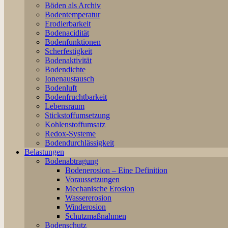
Böden als Archiv
Bodentemperatur
Erodierbarkeit
Bodenacidität
Bodenfunktionen
Scherfestigkeit
Bodenaktivität
Bodendichte
Ionenaustausch
Bodenluft
Bodenfruchtbarkeit
Lebensraum
Stickstoffumsetzung
Kohlenstoffumsatz
Redox-Systeme
Bodendurchlässigkeit
Belastungen
Bodenabtragung
Bodenerosion – Eine Definition
Voraussetzungen
Mechanische Erosion
Wassererosion
Winderosion
Schutzmaßnahmen
Bodenschutz