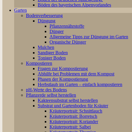
Böden des bayerischen Alpenvorlandes
Garten
Bodenverbesserung
Düngung
Pflanzennährstoffe
Dünger
Allgemeine Tipps zur Düngung im Garten
Organische Dünger
Mulchen
Sandiger Boden
Toniger Boden
Kompostieren
Fragen zur Kompostierung
Abhilfe bei Problemen mit dem Kompost
Phasen der Kompostierung
Herbstlaub im Garten – einfach kompostieren
pH-Werte des Bodens
Pflanzerde selbst herstellen
Kakteensubstrat selbst herstellen
Substrat und Gartenboden für Kräuter
Kräuterportrait: Schnittlauch
Kräuterportrait: Borretsch
Kräuterportrait: Koriander
Kräuterportrait: Salbei