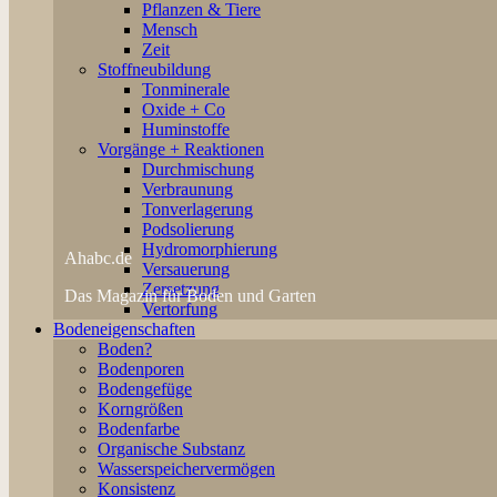
Pflanzen & Tiere
Mensch
Zeit
Stoffneubildung
Tonminerale
Oxide + Co
Huminstoffe
Vorgänge + Reaktionen
Durchmischung
Verbraunung
Tonverlagerung
Podsolierung
Hydromorphierung
Ahabc.de
Versauerung
Zersetzung
Das Magazin für Boden und Garten
Vertorfung
Bodeneigenschaften
Boden?
Bodenporen
Bodengefüge
Korngrößen
Bodenfarbe
Organische Substanz
Wasserspeichervermögen
Konsistenz