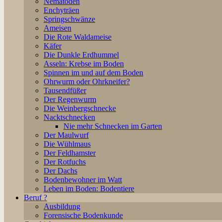
Nematoden
Enchyträen
Springschwänze
Ameisen
Die Rote Waldameise
Käfer
Die Dunkle Erdhummel
Asseln: Krebse im Boden
Spinnen im und auf dem Boden
Ohrwurm oder Ohrkneifer?
Tausendfüßer
Der Regenwurm
Die Weinbergschnecke
Nacktschnecken
Nie mehr Schnecken im Garten
Der Maulwurf
Die Wühlmaus
Der Feldhamster
Der Rotfuchs
Der Dachs
Bodenbewohner im Watt
Leben im Boden: Bodentiere
Beruf ?
Ausbildung
Forensische Bodenkunde