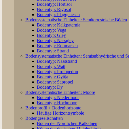
Bodentyp: Hortisol
Bodentyp: Rigosol
Bodentyp: Plaggenesch
Bodensystematische Einheiten: Semiterrestrische Böden
Bodentyp: Kalkpaternia
Bodentyp: Vega
Bodentyp: Gley
Bodentyp: Nassgley
Bodentyp: Rohmarsch
Bodentyp: Strand
Bodensystematische Einheiten: Semisubhydrische und 
Bodentyp: Nassstrand
Bodentyp: Watt
Bodentyp: Protopedon
Bodentyp: Gyttja
Bodentyp: Sapropel
Bodentyp: Dy
Bodensystematische Einheiten: Moore
Bodentyp: Niedermoor
Bodentyp: Hochmoor
Bodenprofil + Bodenhorizonte
Häufige Horizontsymbole
Bodengesellschaften
Böden der Nördlichen Kalkalpen
Böden der deutschen Mittelgebirge