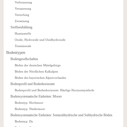
Verbraunung
Versauerung
Vertorfung
Zersetzung
Stoffneubildung
Huminstoffe
Oxide, Hydroxide und Oxidhydroxide
Tonminerale
Bodentypen
Bodengesellschaften
Böden der deutschen Mittelgebirge
Böden der Nördlichen Kalkalpen
Böden des bayerischen Alpenvorlandes
Bodenprofil und Bodenhorizonte
Bodenprofil und Bodenhorizonte: Häufige Horizontsymbole
Bodensystematische Einheiten: Moore
Bodentyp: Hochmoor
Bodentyp: Niedermoor
Bodensystematische Einheiten: Semisubhydrische und Subhydrische Böden
Bodentyp: Dy