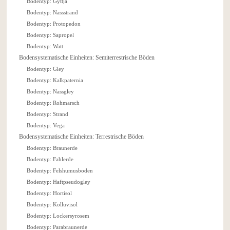
Bodentyp: Gyttja
Bodentyp: Nassstrand
Bodentyp: Protopedon
Bodentyp: Sapropel
Bodentyp: Watt
Bodensystematische Einheiten: Semiterrestrische Böden
Bodentyp: Gley
Bodentyp: Kalkpaternia
Bodentyp: Nassgley
Bodentyp: Rohmarsch
Bodentyp: Strand
Bodentyp: Vega
Bodensystematische Einheiten: Terrestrische Böden
Bodentyp: Braunerde
Bodentyp: Fahlerde
Bodentyp: Felshumusboden
Bodentyp: Haftpseudogley
Bodentyp: Hortisol
Bodentyp: Kolluvisol
Bodentyp: Lockersyrosem
Bodentyp: Parabraunerde