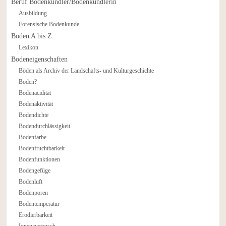
Beruf Bodenkundler/Bodenkundlerin
Ausbildung
Forensische Bodenkunde
Boden A bis Z
Lexikon
Bodeneigenschaften
Böden als Archiv der Landschafts- und Kulturgeschichte
Boden?
Bodenacidität
Bodenaktivität
Bodendichte
Bodendurchlässigkeit
Bodenfarbe
Bodenfruchtbarkeit
Bodenfunktionen
Bodengefüge
Bodenluft
Bodenporen
Bodentemperatur
Erodierbarkeit
Ionenaustausch