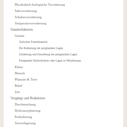
Physikalisch-biologische Verwitterung
Salzverwitterung
Schalenverwitterung
Temperaturverwitterung
Standortfaktoren
Gestein
Äolisches Fremdmaterial
Die Bedeutung der periglaziären Lagen
Gliederung und Entstehung der periglaziären Lagen
Periglaziäre Deckschichten oder Lagen in Mitteleuropa
Klima
Mensch
Pflanzen & Tiere
Relief
Zeit
Vorgänge und Reaktionen
Durchmischung
Hydromorphierung
Podsolierung
Tonverlagerung