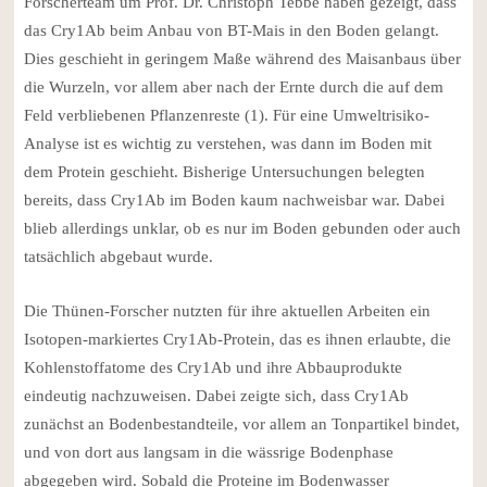
Forscherteam um Prof. Dr. Christoph Tebbe haben gezeigt, dass
das Cry1Ab beim Anbau von BT-Mais in den Boden gelangt.
Dies geschieht in geringem Maße während des Maisanbaus über
die Wurzeln, vor allem aber nach der Ernte durch die auf dem
Feld verbliebenen Pflanzenreste (1). Für eine Umweltrisiko-
Analyse ist es wichtig zu verstehen, was dann im Boden mit
dem Protein geschieht. Bisherige Untersuchungen belegten
bereits, dass Cry1Ab im Boden kaum nachweisbar war. Dabei
blieb allerdings unklar, ob es nur im Boden gebunden oder auch
tatsächlich abgebaut wurde.
Die Thünen-Forscher nutzten für ihre aktuellen Arbeiten ein
Isotopen-markiertes Cry1Ab-Protein, das es ihnen erlaubte, die
Kohlenstoffatome des Cry1Ab und ihre Abbauprodukte
eindeutig nachzuweisen. Dabei zeigte sich, dass Cry1Ab
zunächst an Bodenbestandteile, vor allem an Tonpartikel bindet,
und von dort aus langsam in die wässrige Bodenphase
abgegeben wird. Sobald die Proteine im Bodenwasser