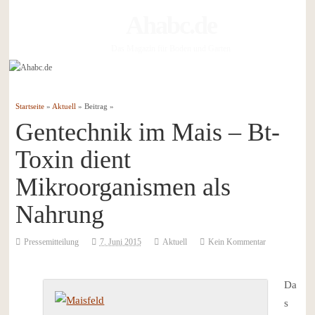
Ahabc.de
Das Magazin für Boden und Garten
Startseite
»
Aktuell
» Beitrag »
Gentechnik im Mais – Bt-
Toxin dient
Mikroorganismen als
Nahrung
Pressemitteilung
7. Juni 2015
Aktuell
Kein Kommentar
Da
s