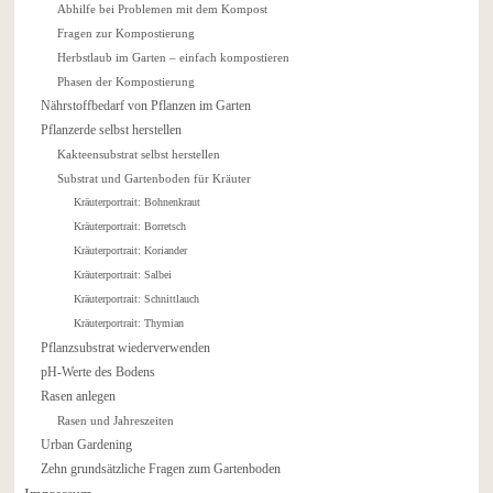
Abhilfe bei Problemen mit dem Kompost
Fragen zur Kompostierung
Herbstlaub im Garten – einfach kompostieren
Phasen der Kompostierung
Nährstoffbedarf von Pflanzen im Garten
Pflanzerde selbst herstellen
Kakteensubstrat selbst herstellen
Substrat und Gartenboden für Kräuter
Kräuterportrait: Bohnenkraut
Kräuterportrait: Borretsch
Kräuterportrait: Koriander
Kräuterportrait: Salbei
Kräuterportrait: Schnittlauch
Kräuterportrait: Thymian
Pflanzsubstrat wiederverwenden
pH-Werte des Bodens
Rasen anlegen
Rasen und Jahreszeiten
Urban Gardening
Zehn grundsätzliche Fragen zum Gartenboden