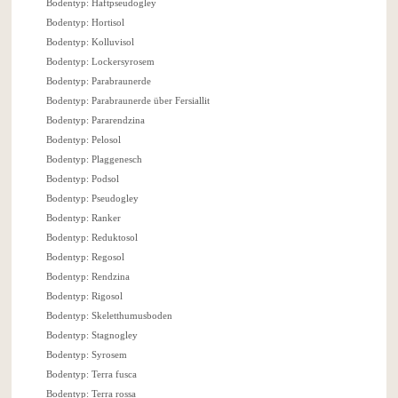
Bodentyp: Haftpseudogley
Bodentyp: Hortisol
Bodentyp: Kolluvisol
Bodentyp: Lockersyrosem
Bodentyp: Parabraunerde
Bodentyp: Parabraunerde über Fersiallit
Bodentyp: Pararendzina
Bodentyp: Pelosol
Bodentyp: Plaggenesch
Bodentyp: Podsol
Bodentyp: Pseudogley
Bodentyp: Ranker
Bodentyp: Reduktosol
Bodentyp: Regosol
Bodentyp: Rendzina
Bodentyp: Rigosol
Bodentyp: Skeletthumusboden
Bodentyp: Stagnogley
Bodentyp: Syrosem
Bodentyp: Terra fusca
Bodentyp: Terra rossa