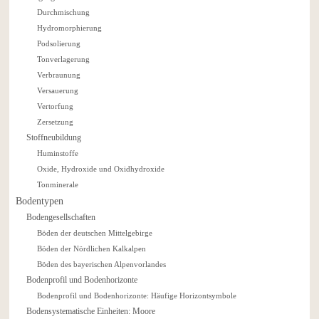
Durchmischung
Hydromorphierung
Podsolierung
Tonverlagerung
Verbraunung
Versauerung
Vertorfung
Zersetzung
Stoffneubildung
Huminstoffe
Oxide, Hydroxide und Oxidhydroxide
Tonminerale
Bodentypen
Bodengesellschaften
Böden der deutschen Mittelgebirge
Böden der Nördlichen Kalkalpen
Böden des bayerischen Alpenvorlandes
Bodenprofil und Bodenhorizonte
Bodenprofil und Bodenhorizonte: Häufige Horizontsymbole
Bodensystematische Einheiten: Moore