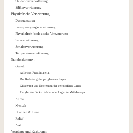
Oxidationsverwitterung
Silikatverwitterung
Physikalische Verwitterung
Desquamation
Frostsprengungsverwitterung
Physikalisch-biologische Verwitterung
Salzverwitterung
Schalenverwitterung
Temperaturverwitterung
Standortfaktoren
Gestein
Äolisches Fremdmaterial
Die Bedeutung der periglaziären Lagen
Gliederung und Entstehung der periglaziären Lagen
Periglaziäre Deckschichten oder Lagen in Mitteleuropa
Klima
Mensch
Pflanzen & Tiere
Relief
Zeit
Vorgänge und Reaktionen