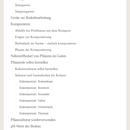
Steingarten
Steppengarten
Geräte zur Bodenbearbeitung
Kompostieren
Abhilfe bei Problemen mit dem Kompost
Fragen zur Kompostierung
Herbstlaub im Garten – einfach kompostieren
Phasen der Kompostierung
Nährstoffbedarf von Pflanzen im Garten
Pflanzerde selbst herstellen
Kakteensubstrat selbst herstellen
Substrat und Gartenboden für Kräuter
Kräuterportrait: Bohnenkraut
Kräuterportrait: Borretsch
Kräuterportrait: Koriander
Kräuterportrait: Salbei
Kräuterportrait: Schnittlauch
Kräuterportrait: Thymian
Pflanzsubstrat wiederverwenden
pH-Werte des Bodens