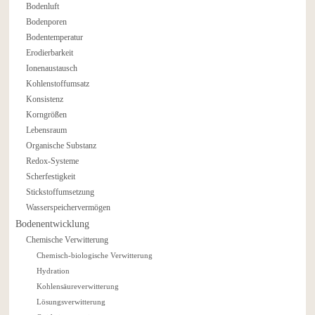
Bodenluft
Bodenporen
Bodentemperatur
Erodierbarkeit
Ionenaustausch
Kohlenstoffumsatz
Konsistenz
Korngrößen
Lebensraum
Organische Substanz
Redox-Systeme
Scherfestigkeit
Stickstoffumsetzung
Wasserspeichervermögen
Bodenentwicklung
Chemische Verwitterung
Chemisch-biologische Verwitterung
Hydration
Kohlensäureverwitterung
Lösungsverwitterung