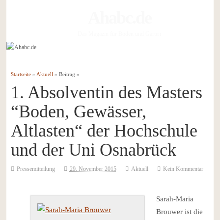
Ahabc.de
Das Magazin für Boden und Garten
Startseite
»
Aktuell
» Beitrag »
1. Absolventin des Masters
“Boden, Gewässer,
Altlasten“ der Hochschule
und der Uni Osnabrück
Pressemitteilung
29. November 2015
Aktuell
Kein Kommentar
Sarah-Maria
Brouwer ist die